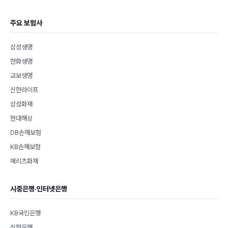
주요 보험사
삼성생명
한화생명
교보생명
신한라이프
삼성화재
현대해상
DB손해보험
KB손해보험
메리츠화재
시중은행·인터넷은행
KB국민은행
신한은행