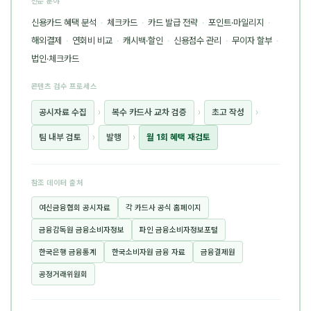
전문 분야
신용카드 혜택 분석
·
체크카드
·
카드 발급 전략
·
포인트·마일리지
·
해외결제
·
연회비 비교
·
캐시백·할인
·
신용점수 관리
·
무이자 할부
·
법인·체크카드
콘텐츠 검수 프로세스
공시자료 수집
›
복수 카드사 교차 검증
›
초고 작성
›
팀 내부 검토
›
발행
›
월 1회 혜택 재검토
참조 데이터 출처
여신금융협회 공시자료
각 카드사 공식 홈페이지
금융감독원 금융소비자정보
파인 금융소비자정보포털
한국은행 금융통계
한국소비자원 금융 자료
금융결제원
공정거래위원회