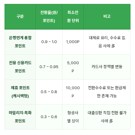
전환율(원/
최소전
구분
비고
포인트)
환 단위
은행연계 통합
대체로 유리, 수수료 없
0.9 ~ 1.0
1,000P
포인트
음 사례 多
전용 신용카드
5,000
0.7 ~ 0.95
카드사 정책별 변동
포인트
P
제휴 포인트
10,000
전환수수료 또는 환급제
0.5 ~ 0.8
(캐시백형)
P
한 존재 가능
마일리지·특화
항공사
대출상환 직접 전환 불가
0.3 ~ 0.6
포인트
별 상이
사례 多