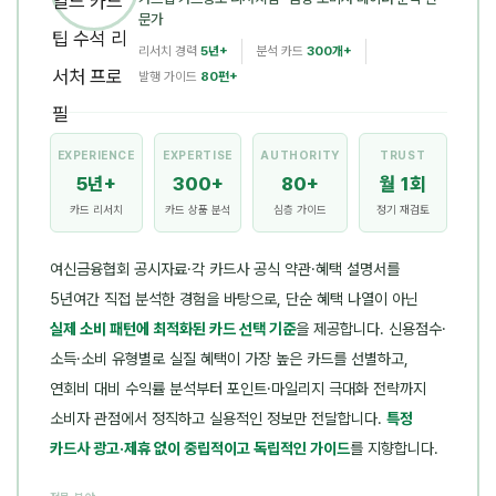
문가
리서치 경력
5년+
분석 카드
300개+
발행 가이드
80편+
EXPERIENCE
EXPERTISE
AUTHORITY
TRUST
5년+
300+
80+
월 1회
카드 리서치
카드 상품 분석
심층 가이드
정기 재검토
여신금융협회 공시자료·각 카드사 공식 약관·혜택 설명서를
5년여간 직접 분석한 경험을 바탕으로, 단순 혜택 나열이 아닌
실제 소비 패턴에 최적화된 카드 선택 기준
을 제공합니다. 신용점수·
소득·소비 유형별로 실질 혜택이 가장 높은 카드를 선별하고,
연회비 대비 수익률 분석부터 포인트·마일리지 극대화 전략까지
소비자 관점에서 정직하고 실용적인 정보만 전달합니다.
특정
카드사 광고·제휴 없이 중립적이고 독립적인 가이드
를 지향합니다.