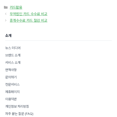
카
카드활용
테
무역법인 카드 수수료 비교
고
중개수수료 카드 절감 비교
리
소개
뉴스 미디어
브랜드 소개
서비스 소개
면책사항
문의하기
전문서비스
제휴페이지
이용약관
개인정보 처리방침
자주 묻는 질문 (FAQ)