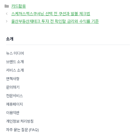
카
카드활용
테
스케쳐스맥스쿠셔닝 선택 전 쿠션과 발볼 체크법
고
울산부동산재테크 투자 전 확인할 금리와 수익률 기준
리
소개
뉴스 미디어
브랜드 소개
서비스 소개
면책사항
문의하기
전문서비스
제휴페이지
이용약관
개인정보 처리방침
자주 묻는 질문 (FAQ)