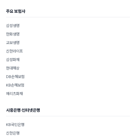
주요 보험사
삼성생명
한화생명
교보생명
신한라이프
삼성화재
현대해상
DB손해보험
KB손해보험
메리츠화재
시중은행·인터넷은행
KB국민은행
신한은행