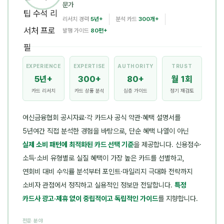
문가
리서치 경력
5년+
분석 카드
300개+
발행 가이드
80편+
EXPERIENCE
EXPERTISE
AUTHORITY
TRUST
5년+
300+
80+
월 1회
카드 리서치
카드 상품 분석
심층 가이드
정기 재검토
여신금융협회 공시자료·각 카드사 공식 약관·혜택 설명서를
5년여간 직접 분석한 경험을 바탕으로, 단순 혜택 나열이 아닌
실제 소비 패턴에 최적화된 카드 선택 기준
을 제공합니다. 신용점수·
소득·소비 유형별로 실질 혜택이 가장 높은 카드를 선별하고,
연회비 대비 수익률 분석부터 포인트·마일리지 극대화 전략까지
소비자 관점에서 정직하고 실용적인 정보만 전달합니다.
특정
카드사 광고·제휴 없이 중립적이고 독립적인 가이드
를 지향합니다.
전문 분야