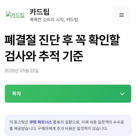
컨
카드팁
텐
메
츠
똑똑한 소비의 시작, 카드팁
로
뉴
건
폐결절 진단 후 꼭 확인할
너
뛰
검사와 추적 기준
기
2026년 05월 22일
목차
이 포스팅은
쿠팡 파트너스
활동의 일환으로, 이에 따른 일정액의 수수료
를 제공받습니다. 구매자에게 추가 비용은 발생하지 않습니다.