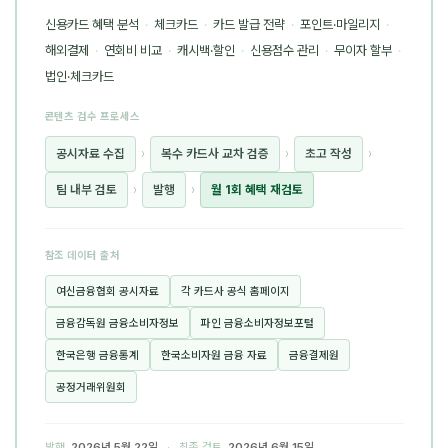
신용카드 혜택 분석
·
체크카드
·
카드 발급 전략
·
포인트·마일리지
·
해외결제
·
연회비 비교
·
캐시백·할인
·
신용점수 관리
·
무이자 할부
·
법인·체크카드
콘텐츠 검수 프로세스
공시자료 수집
›
복수 카드사 교차 검증
›
초고 작성
›
팀 내부 검토
›
발행
›
월 1회 혜택 재검토
참조 데이터 출처
여신금융협회 공시자료
각 카드사 공식 홈페이지
금융감독원 금융소비자정보
파인 금융소비자정보포털
한국은행 금융통계
한국소비자원 금융 자료
금융결제원
공정거래위원회
발행
2026년 5월 22일
· 최종 검토
2026년 6월 15일