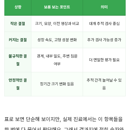
상황
보통 보는 포인트
의미
작은 결절
크기, 모양, 이전 영상과 비교
대개 추적 검사 중심
커지는 결절
성장 속도, 고형 성분 변화
추가 검사 가능성 증가
불규칙한 결
경계, 내부 밀도, 주변 침윤
더 면밀한 평가 필요
절
여부
안정적인 결
추적 간격 늘어날 수 있
장기간 크기 변화 없음
절
음
표로 보면 단순해 보이지만, 실제 진료에서는 이 항목들을
한 번에 다 묶어서 판단해요. 그래서 결과지에 적힌 숫자와