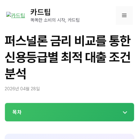
컨
카드팁
텐
메
츠
똑똑한 소비의 시작, 카드팁
로
뉴
건
퍼스널론 금리 비교를 통한
너
뛰
신용등급별 최적 대출 조건
기
분석
2026년 04월 28일
목차