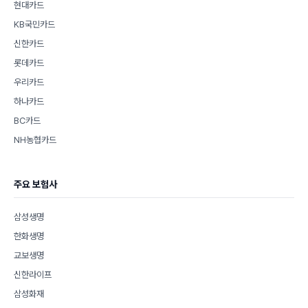
현대카드
KB국민카드
신한카드
롯데카드
우리카드
하나카드
BC카드
NH농협카드
주요 보험사
삼성생명
한화생명
교보생명
신한라이프
삼성화재