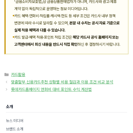
「금융소비자보호법」상 금융상품판매업자가 아니며, 카드사와 광고·제휴
계약 없이 독립적으로 운영하는 정보 미디어입니다.
카드 혜택·연회비·적립률·캐시백·한도 등 세부 조건은 카드사 내부 정책
변경에 따라 수시로 달라질 수 있으며,
본문 내 수치는 공시 자료 기준으로
실제 적용 혜택과 다를 수 있습니다.
카드 발급·혜택 적용·포인트 적립 조건은
해당 카드사 공식 홈페이지 또는
고객센터에서 최신 내용을 반드시 직접 확인
하신 후 결정하시기 바랍니다.
카
카드활용
테
맞춤할부 신용카드추천 상황별 비용 절감과 이용 조건 비교 분석
고
롯데카드홈페이지 연회비 대비 포인트 수익 계산법
리
소개
뉴스 미디어
브랜드 소개