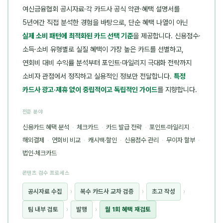
여신금융협회 공시자료·각 카드사 공식 약관·혜택 설명서를
5년여간 직접 분석한 경험을 바탕으로, 단순 혜택 나열이 아닌
실제 소비 패턴에 최적화된 카드 선택 기준
을 제공합니다. 신용점수·
소득·소비 유형별로 실질 혜택이 가장 높은 카드를 선별하고,
연회비 대비 수익률 분석부터 포인트·마일리지 극대화 전략까지
소비자 관점에서 정직하고 실용적인 정보만 전달합니다.
특정
카드사 광고·제휴 없이 중립적이고 독립적인 가이드
를 지향합니다.
전문 분야
신용카드 혜택 분석
·
체크카드
·
카드 발급 전략
·
포인트·마일리지
·
해외결제
·
연회비 비교
·
캐시백·할인
·
신용점수 관리
·
무이자 할부
·
법인·체크카드
콘텐츠 검수 프로세스
공시자료 수집
›
복수 카드사 교차 검증
›
초고 작성
›
팀 내부 검토
›
발행
›
월 1회 혜택 재검토