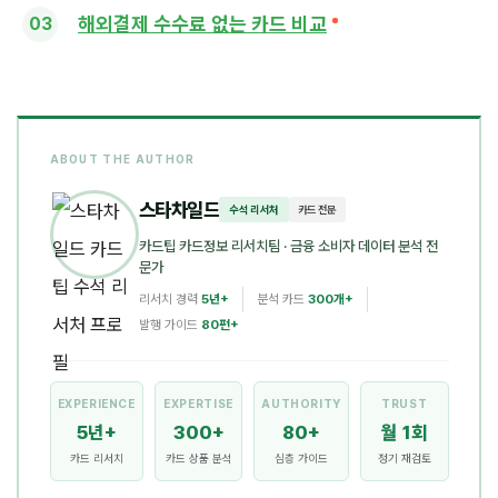
해외결제 수수료 없는 카드 비교
ABOUT THE AUTHOR
스타차일드
수석 리서처
카드 전문
카드팁 카드정보 리서치팀
· 금융 소비자 데이터 분석 전
문가
리서치 경력
5년+
분석 카드
300개+
발행 가이드
80편+
EXPERIENCE
EXPERTISE
AUTHORITY
TRUST
5년+
300+
80+
월 1회
카드 리서치
카드 상품 분석
심층 가이드
정기 재검토