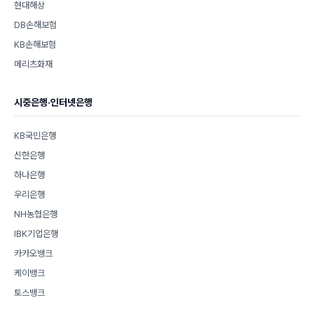
현대해상
DB손해보험
KB손해보험
메리츠화재
시중은행·인터넷은행
KB국민은행
신한은행
하나은행
우리은행
NH농협은행
IBK기업은행
카카오뱅크
케이뱅크
토스뱅크