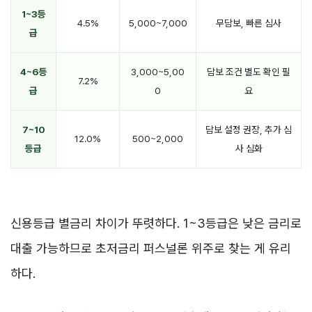
1~3등
4.5%
5,000~7,000
무담보, 빠른 심사
급
4~6등
3,000~5,00
담보 조건 별도 확인 필
7.2%
급
0
요
7~10
담보 설정 권장, 추가 심
12.0%
500~2,000
등급
사 심화
신용등급 별금리 차이가 뚜렷하다. 1~3등급은 낮은 금리로
대출 가능하므로 초저금리 퍼스널론 위주로 찾는 게 유리
하다.