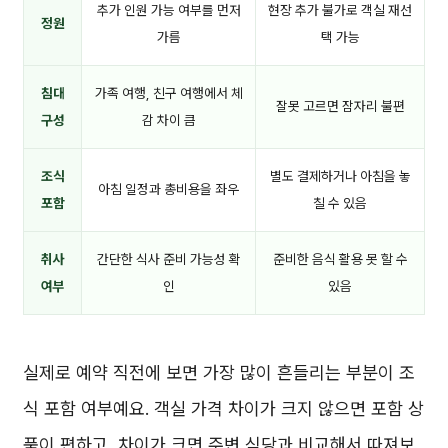
추가 인원 가능 여부를 먼저
현장 추가 불가로 객실 재선
정원
가름
택 가능
침대
가족 여행, 친구 여행에서 체
잘못 고르면 잠자리 불편
구성
감 차이 큼
조식
별도 결제하거나 아침을 놓
아침 일정과 총비용을 좌우
포함
칠 수 있음
취사
간단한 식사 준비 가능성 확
준비한 음식 활용 못 할 수
여부
인
있음
실제로 예약 직전에 보면 가장 많이 흔들리는 부분이 조
식 포함 여부예요. 객실 가격 차이가 크지 않으면 포함 상
품이 편하고, 차이가 크면 주변 식당과 비교해서 따져보