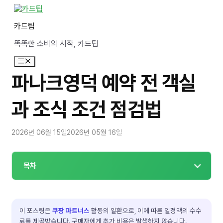
컨
텐
카드팁
츠
로
똑똑한 소비의 시작, 카드팁
건
너
메
뛰
뉴
기
파나크영덕 예약 전 객실
과 조식 조건 점검법
2026년 06월 15일
2026년 05월 16일
목차
이 포스팅은
쿠팡 파트너스
활동의 일환으로, 이에 따른 일정액의 수수
료를 제공받습니다. 구매자에게 추가 비용은 발생하지 않습니다.