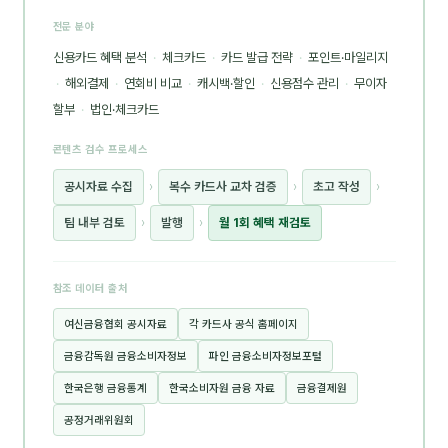
전문 분야
신용카드 혜택 분석
·
체크카드
·
카드 발급 전략
·
포인트·마일리지
·
해외결제
·
연회비 비교
·
캐시백·할인
·
신용점수 관리
·
무이자
할부
·
법인·체크카드
콘텐츠 검수 프로세스
공시자료 수집
›
복수 카드사 교차 검증
›
초고 작성
›
팀 내부 검토
›
발행
›
월 1회 혜택 재검토
참조 데이터 출처
여신금융협회 공시자료
각 카드사 공식 홈페이지
금융감독원 금융소비자정보
파인 금융소비자정보포털
한국은행 금융통계
한국소비자원 금융 자료
금융결제원
공정거래위원회