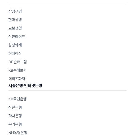
삼성생명
한화생명
교보생명
신한라이프
삼성화재
현대해상
DB손해보험
KB손해보험
메리츠화재
시중은행·인터넷은행
KB국민은행
신한은행
하나은행
우리은행
NH농협은행