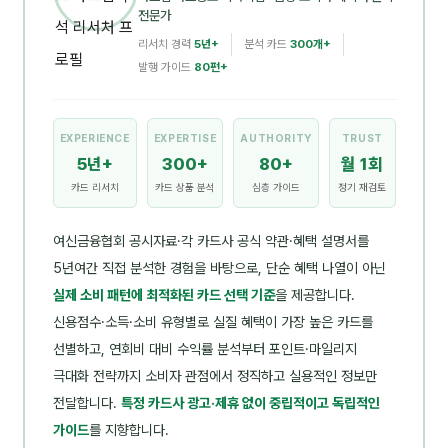
전문가
리서치 경력
5년+
분석 카드
300개+
발행 가이드
80편+
EXPERIENCE
EXPERTISE
AUTHORITY
TRUST
5년+
300+
80+
월 1회
카드 리서치
카드 상품 분석
심층 가이드
정기 재검토
여신금융협회 공시자료·각 카드사 공식 약관·혜택 설명서를
5년여간 직접 분석한 경험을 바탕으로, 단순 혜택 나열이 아닌
실제 소비 패턴에 최적화된 카드 선택 기준
을 제공합니다.
신용점수·소득·소비 유형별로 실질 혜택이 가장 높은 카드를
선별하고, 연회비 대비 수익률 분석부터 포인트·마일리지
극대화 전략까지 소비자 관점에서 정직하고 실용적인 정보만
전달합니다.
특정 카드사 광고·제휴 없이 중립적이고 독립적인
가이드
를 지향합니다.