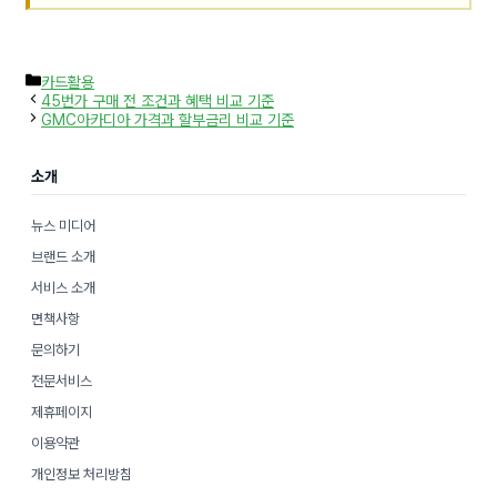
카
카드활용
테
45번가 구매 전 조건과 혜택 비교 기준
고
GMC아카디아 가격과 할부금리 비교 기준
리
소개
뉴스 미디어
브랜드 소개
서비스 소개
면책사항
문의하기
전문서비스
제휴페이지
이용약관
개인정보 처리방침