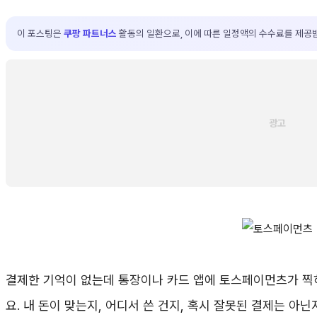
이 포스팅은
쿠팡 파트너스
활동의 일환으로, 이에 따른 일정액의 수수료를 제공
결제한 기억이 없는데 통장이나 카드 앱에 토스페이먼츠가 찍혀
요. 내 돈이 맞는지, 어디서 쓴 건지, 혹시 잘못된 결제는 아