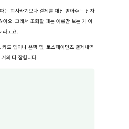
 파는 회사라기보다 결제를 대신 받아주는 전자
아요. 그래서 조회할 때는 이름만 보는 게 아
더라고요.
. 카드 앱이나 은행 앱, 토스페이먼츠 결제내역
 거의 다 잡힙니다.