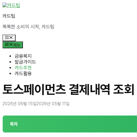
컨
텐
카드팁
츠
로
똑똑한 소비의 시작, 카드팁
건
너
메
뛰
뉴
메뉴
기
금융복지
발급가이드
카드추천
카드활용
토스페이먼츠 결제내역 조회 
2026년 06월 15일
2026년 05월 11일
목차