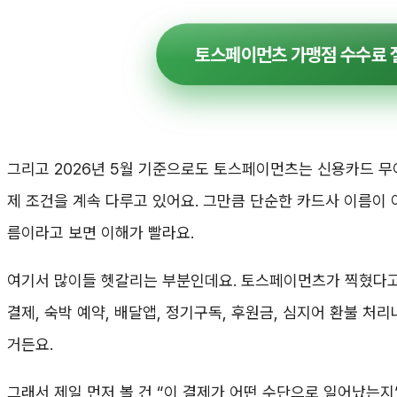
토스페이먼츠 가맹점 수수료 
그리고 2026년 5월 기준으로도 토스페이먼츠는 신용카드 무
제 조건을 계속 다루고 있어요. 그만큼 단순한 카드사 이름이 
름이라고 보면 이해가 빨라요.
여기서 많이들 헷갈리는 부분인데요. 토스페이먼츠가 찍혔다고
결제, 숙박 예약, 배달앱, 정기구독, 후원금, 심지어 환불 처
거든요.
그래서 제일 먼저 볼 건 “이 결제가 어떤 수단으로 일어났는지