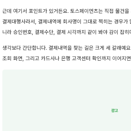
근데 여기서 포인트가 있거든요. 토스페이먼츠는 직접 물건을
결제대행사라서, 결제내역에 회사명이 그대로 찍히는 경우가 많
니라 승인번호, 결제수단, 결제 시각까지 같이 봐야 감이 잡히
생각보다 간단합니다. 결제내역을 찾는 길은 크게 세 갈래예요
조회 화면, 그리고 카드사나 은행 고객센터 확인까지 이어지면