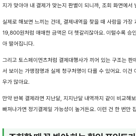
지가 맞아야 내 결제가 맞는지 판별이 되니까, 조회 화면에서 
실제로 해보면 느끼는 건데, 결제내역을 찾을 때 사람을 가장
19,800원처럼 애매한 금액은 더 헷갈리잖아요. 이럴수록 승
아 떨어집니다.
그리고 토스페이먼츠처럼 결제대행사가 끼어 있는 구조는 판매
서 보이는 가맹점명과 실제 청구처명이 다를 수 있어요. 이건
우가 많아요.
만약 반복 결제라면 지난달, 지지난달 내역까지 같이 비교해보
빠져나가면 정기결제일 가능성이 높거든요. 이런 건 한 번만 