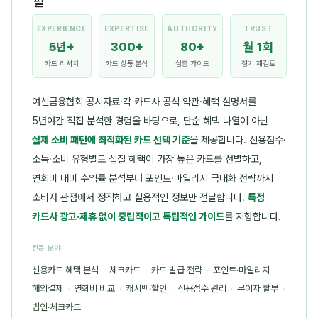
EXPERIENCE
EXPERTISE
AUTHORITY
TRUST
5년+
300+
80+
월 1회
카드 리서치
카드 상품 분석
심층 가이드
정기 재검토
여신금융협회 공시자료·각 카드사 공식 약관·혜택 설명서를
5년여간 직접 분석한 경험을 바탕으로, 단순 혜택 나열이 아닌
실제 소비 패턴에 최적화된 카드 선택 기준
을 제공합니다. 신용점수·
소득·소비 유형별로 실질 혜택이 가장 높은 카드를 선별하고,
연회비 대비 수익률 분석부터 포인트·마일리지 극대화 전략까지
소비자 관점에서 정직하고 실용적인 정보만 전달합니다.
특정
카드사 광고·제휴 없이 중립적이고 독립적인 가이드
를 지향합니다.
전문 분야
신용카드 혜택 분석
·
체크카드
·
카드 발급 전략
·
포인트·마일리지
·
해외결제
·
연회비 비교
·
캐시백·할인
·
신용점수 관리
·
무이자 할부
·
법인·체크카드