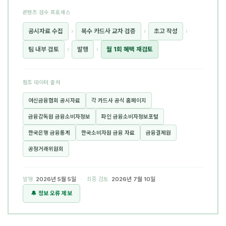
콘텐츠 검수 프로세스
공시자료 수집
›
복수 카드사 교차 검증
›
초고 작성
›
팀 내부 검토
›
발행
›
월 1회 혜택 재검토
참조 데이터 출처
여신금융협회 공시자료
각 카드사 공식 홈페이지
금융감독원 금융소비자정보
파인 금융소비자정보포털
한국은행 금융통계
한국소비자원 금융 자료
금융결제원
공정거래위원회
발행
2026년 5월 5일
· 최종 검토
2026년 7월 10일
🔔 정보 오류 제보