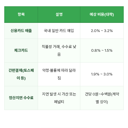
항목
설명
예상 비용(대략)
신용카드 매출
국내 일반 카드 매입
2.0% ~ 3.2%
직불성 거래, 수수료 낮
체크카드
0.8% ~ 1.5%
음
간편결제(토스페
약정·볼륨에 따라 달라
1.9% ~ 3.0%
이 등)
짐
지연 발생 시 가산 또는
건당 0원~수백원(계약
정산지연 수수료
페널티
별 상이)