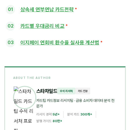
상속세 연부연납 카드전략
카드별 우대금리 비교
이지페이 연회비 환수율 실사용 계산법
ABOUT THE AUTHOR
스타차일드
수석 리서처
카드 전문
카드팁 카드정보 리서치팀
· 금융 소비자 데이터 분석 전
문가
리서치 경력
5년+
분석 카드
300개+
발행 가이드
80편+