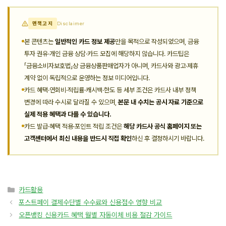
면책고지
Disclaimer
본 콘텐츠는
일반적인 카드 정보 제공
만을 목적으로 작성되었으며, 금융
투자 권유·개인 금융 상담·카드 모집에 해당하지 않습니다. 카드팁은
「금융소비자보호법」상 금융상품판매업자가 아니며, 카드사와 광고·제휴
계약 없이 독립적으로 운영하는 정보 미디어입니다.
카드 혜택·연회비·적립률·캐시백·한도 등 세부 조건은 카드사 내부 정책
변경에 따라 수시로 달라질 수 있으며,
본문 내 수치는 공시 자료 기준으로
실제 적용 혜택과 다를 수 있습니다.
카드 발급·혜택 적용·포인트 적립 조건은
해당 카드사 공식 홈페이지 또는
고객센터에서 최신 내용을 반드시 직접 확인
하신 후 결정하시기 바랍니다.
카
카드활용
테
포스트페이 결제수단별 수수료와 신용점수 영향 비교
고
오픈뱅킹 신용카드 혜택 월별 자동이체 비용 절감 가이드
리