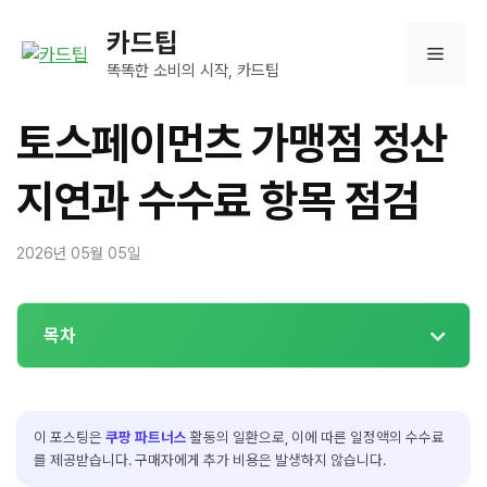
컨
카드팁
텐
메
츠
똑똑한 소비의 시작, 카드팁
로
뉴
건
토스페이먼츠 가맹점 정산
너
뛰
지연과 수수료 항목 점검
기
2026년 05월 05일
목차
이 포스팅은
쿠팡 파트너스
활동의 일환으로, 이에 따른 일정액의 수수료
를 제공받습니다. 구매자에게 추가 비용은 발생하지 않습니다.