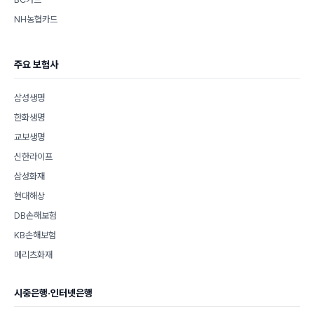
NH농협카드
주요 보험사
삼성생명
한화생명
교보생명
신한라이프
삼성화재
현대해상
DB손해보험
KB손해보험
메리츠화재
시중은행·인터넷은행