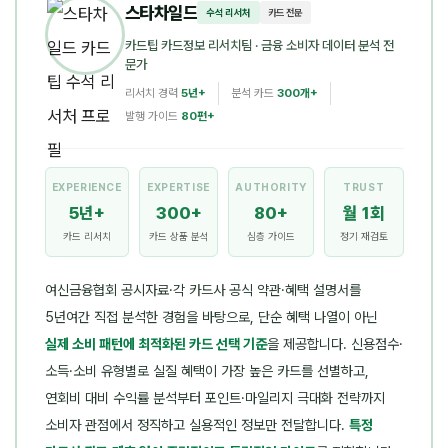
스타차일드
수석 리서처
카드 전문
카드팁 카드정보 리서치팀
· 금융 소비자 데이터 분석 전
문가
리서치 경력
5년+
분석 카드
300개+
발행 가이드
80편+
EXPERIENCE
EXPERTISE
AUTHORITY
TRUST
5년+
300+
80+
월 1회
카드 리서치
카드 상품 분석
심층 가이드
정기 재검토
여신금융협회 공시자료·각 카드사 공식 약관·혜택 설명서를
5년여간 직접 분석한 경험을 바탕으로, 단순 혜택 나열이 아닌
실제 소비 패턴에 최적화된 카드 선택 기준
을 제공합니다. 신용점수·
소득·소비 유형별로 실질 혜택이 가장 높은 카드를 선별하고,
연회비 대비 수익률 분석부터 포인트·마일리지 극대화 전략까지
소비자 관점에서 정직하고 실용적인 정보만 전달합니다.
특정