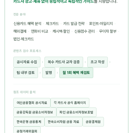
카드사 광고·제휴 없이 중립적이고 독립적인 가이드
를 지향합니다.
전문 분야
신용카드 혜택 분석
·
체크카드
·
카드 발급 전략
·
포인트·마일리지
·
해외결제
·
연회비 비교
·
캐시백·할인
·
신용점수 관리
·
무이자 할부
·
법인·체크카드
콘텐츠 검수 프로세스
공시자료 수집
›
복수 카드사 교차 검증
›
초고 작성
›
팀 내부 검토
›
발행
›
월 1회 혜택 재검토
참조 데이터 출처
여신금융협회 공시자료
각 카드사 공식 홈페이지
금융감독원 금융소비자정보
파인 금융소비자정보포털
한국은행 금융통계
한국소비자원 금융 자료
금융결제원
공정거래위원회