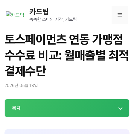
컨
카드팁
텐
메
츠
똑똑한 소비의 시작, 카드팁
로
뉴
건
토스페이먼츠 연동 가맹점
너
뛰
수수료 비교: 월매출별 최적
기
결제수단
2026년 05월 18일
목차