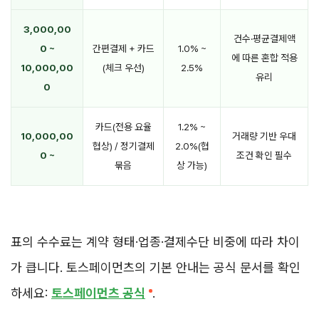
3,000,00
건수·평균결제액
0 ~
간편결제 + 카드
1.0% ~
에 따른 혼합 적용
10,000,00
(체크 우선)
2.5%
유리
0
카드(전용 요율
1.2% ~
10,000,00
거래량 기반 우대
협상) / 정기결제
2.0%(협
0 ~
조건 확인 필수
묶음
상 가능)
표의 수수료는 계약 형태·업종·결제수단 비중에 따라 차이
가 큽니다. 토스페이먼츠의 기본 안내는 공식 문서를 확인
하세요:
토스페이먼츠 공식
.