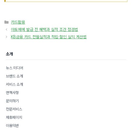
카
카드활용
테
아토메메 발급 전 혜택과 실적 조건 점검법
고
KB금융 카드 전월실적과 적립·할인 실익 계산법
리
소개
뉴스 미디어
브랜드 소개
서비스 소개
면책사항
문의하기
전문서비스
제휴페이지
이용약관