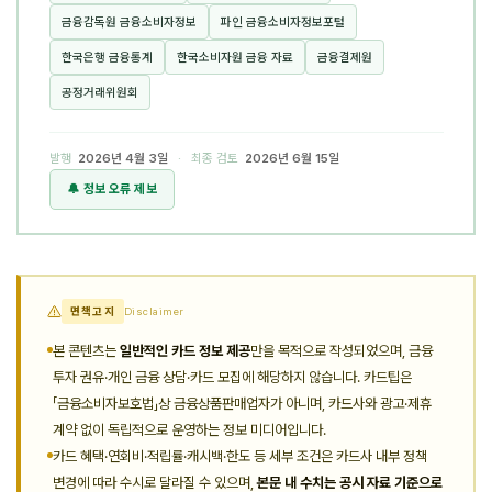
금융감독원 금융소비자정보
파인 금융소비자정보포털
한국은행 금융통계
한국소비자원 금융 자료
금융결제원
공정거래위원회
발행
2026년 4월 3일
· 최종 검토
2026년 6월 15일
🔔 정보 오류 제보
면책고지
Disclaimer
본 콘텐츠는
일반적인 카드 정보 제공
만을 목적으로 작성되었으며, 금융
투자 권유·개인 금융 상담·카드 모집에 해당하지 않습니다. 카드팁은
「금융소비자보호법」상 금융상품판매업자가 아니며, 카드사와 광고·제휴
계약 없이 독립적으로 운영하는 정보 미디어입니다.
카드 혜택·연회비·적립률·캐시백·한도 등 세부 조건은 카드사 내부 정책
변경에 따라 수시로 달라질 수 있으며,
본문 내 수치는 공시 자료 기준으로