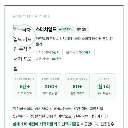
ABOUT THE AUTHOR
스타차일드
수석 리서처
카드 전문
카드팁 카드정보 리서치팀
· 금융 소비자 데이터 분석 전
문가
리서치 경력
5년+
분석 카드
300개+
발행 가이드
80편+
EXPERIENCE
EXPERTISE
AUTHORITY
TRUST
5년+
300+
80+
월 1회
카드 리서치
카드 상품 분석
심층 가이드
정기 재검토
여신금융협회 공시자료·각 카드사 공식 약관·혜택 설명서를
5년여간 직접 분석한 경험을 바탕으로, 단순 혜택 나열이 아닌
실제 소비 패턴에 최적화된 카드 선택 기준
을 제공합니다. 신용점수·