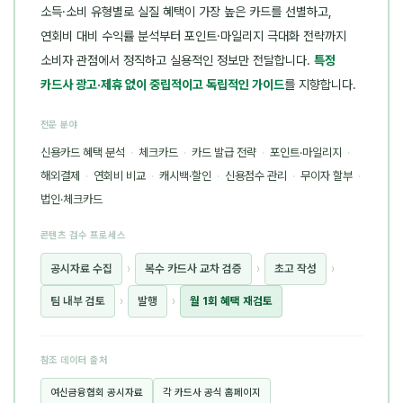
소득·소비 유형별로 실질 혜택이 가장 높은 카드를 선별하고,
연회비 대비 수익률 분석부터 포인트·마일리지 극대화 전략까지
소비자 관점에서 정직하고 실용적인 정보만 전달합니다.
특정
카드사 광고·제휴 없이 중립적이고 독립적인 가이드
를 지향합니다.
전문 분야
신용카드 혜택 분석
·
체크카드
·
카드 발급 전략
·
포인트·마일리지
·
해외결제
·
연회비 비교
·
캐시백·할인
·
신용점수 관리
·
무이자 할부
·
법인·체크카드
콘텐츠 검수 프로세스
공시자료 수집
›
복수 카드사 교차 검증
›
초고 작성
›
팀 내부 검토
›
발행
›
월 1회 혜택 재검토
참조 데이터 출처
여신금융협회 공시자료
각 카드사 공식 홈페이지