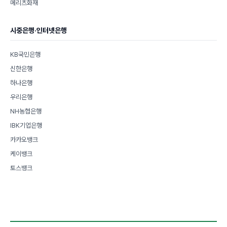
메리츠화재
시중은행·인터넷은행
KB국민은행
신한은행
하나은행
우리은행
NH농협은행
IBK기업은행
카카오뱅크
케이뱅크
토스뱅크