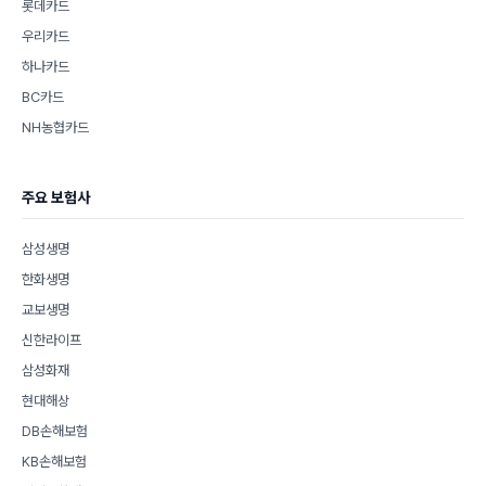
롯데카드
우리카드
하나카드
BC카드
NH농협카드
주요 보험사
삼성생명
한화생명
교보생명
신한라이프
삼성화재
현대해상
DB손해보험
KB손해보험