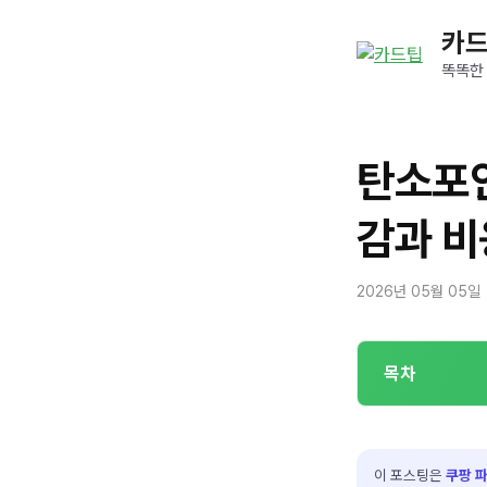
컨
카
텐
츠
똑똑한
로
건
너
탄소포인
뛰
기
감과 비
2026년 05월 05일
목차
이 포스팅은
쿠팡 