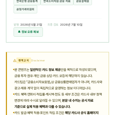
한국은행 금융통계
한국소비자원 금융 자료
금융결제원
공정거래위원회
발행
2026년 5월 21일
· 최종 검토
2026년 7월 10일
🔔 정보 오류 제보
면책고지
Disclaimer
본 콘텐츠는
일반적인 카드 정보 제공
만을 목적으로 작성되었으며,
금융 투자 권유·개인 금융 상담·카드 모집에 해당하지 않습니다.
카드팁은 「금융소비자보호법」상 금융상품판매업자가 아니며, 카드사와
광고·제휴 계약 없이 독립적으로 운영하는 정보 미디어입니다.
카드 혜택·연회비·적립률·캐시백·한도 등 세부 조건은 카드사 내부 정책
변경에 따라 수시로 달라질 수 있으며,
본문 내 수치는 공시 자료
기준으로 실제 적용 혜택과 다를 수 있습니다.
카드 발급·혜택 적용·포인트 적립 조건은
해당 카드사 공식 홈페이지