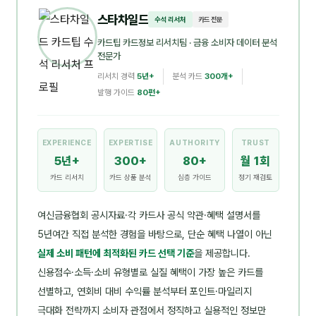
스타차일드
수석 리서처
카드 전문
카드팁 카드정보 리서치팀
· 금융 소비자 데이터 분석
전문가
리서치 경력
5년+
분석 카드
300개+
발행 가이드
80편+
EXPERIENCE
EXPERTISE
AUTHORITY
TRUST
5년+
300+
80+
월 1회
카드 리서치
카드 상품 분석
심층 가이드
정기 재검토
여신금융협회 공시자료·각 카드사 공식 약관·혜택 설명서를
5년여간 직접 분석한 경험을 바탕으로, 단순 혜택 나열이 아닌
실제 소비 패턴에 최적화된 카드 선택 기준
을 제공합니다.
신용점수·소득·소비 유형별로 실질 혜택이 가장 높은 카드를
선별하고, 연회비 대비 수익률 분석부터 포인트·마일리지
극대화 전략까지 소비자 관점에서 정직하고 실용적인 정보만