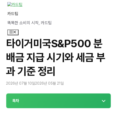
컨
텐
카드팁
츠
로
똑똑한 소비의 시작, 카드팁
건
너
메
뛰
뉴
기
타이거미국S&P500 분
배금 지급 시기와 세금 부
과 기준 정리
2026년 07월 10일
2026년 05월 21일
목차