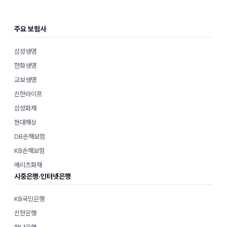
주요 보험사
삼성생명
한화생명
교보생명
신한라이프
삼성화재
현대해상
DB손해보험
KB손해보험
메리츠화재
시중은행·인터넷은행
KB국민은행
신한은행