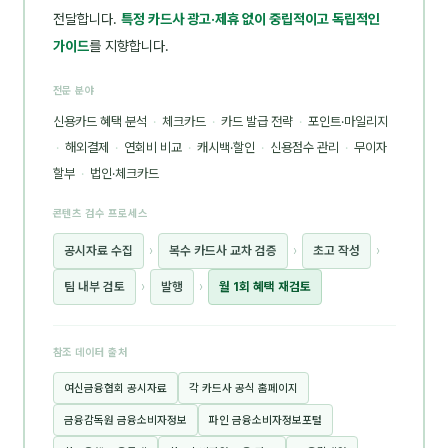
전달합니다.
특정 카드사 광고·제휴 없이 중립적이고 독립적인
가이드
를 지향합니다.
전문 분야
신용카드 혜택 분석
·
체크카드
·
카드 발급 전략
·
포인트·마일리지
·
해외결제
·
연회비 비교
·
캐시백·할인
·
신용점수 관리
·
무이자
할부
·
법인·체크카드
콘텐츠 검수 프로세스
공시자료 수집
›
복수 카드사 교차 검증
›
초고 작성
›
팀 내부 검토
›
발행
›
월 1회 혜택 재검토
참조 데이터 출처
여신금융협회 공시자료
각 카드사 공식 홈페이지
금융감독원 금융소비자정보
파인 금융소비자정보포털