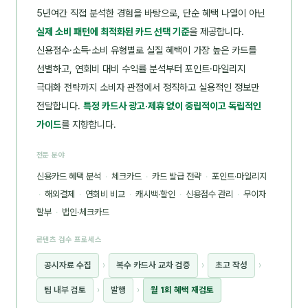
5년여간 직접 분석한 경험을 바탕으로, 단순 혜택 나열이 아닌
실제 소비 패턴에 최적화된 카드 선택 기준
을 제공합니다.
신용점수·소득·소비 유형별로 실질 혜택이 가장 높은 카드를
선별하고, 연회비 대비 수익률 분석부터 포인트·마일리지
극대화 전략까지 소비자 관점에서 정직하고 실용적인 정보만
전달합니다.
특정 카드사 광고·제휴 없이 중립적이고 독립적인
가이드
를 지향합니다.
전문 분야
신용카드 혜택 분석
·
체크카드
·
카드 발급 전략
·
포인트·마일리지
·
해외결제
·
연회비 비교
·
캐시백·할인
·
신용점수 관리
·
무이자
할부
·
법인·체크카드
콘텐츠 검수 프로세스
공시자료 수집
›
복수 카드사 교차 검증
›
초고 작성
›
팀 내부 검토
›
발행
›
월 1회 혜택 재검토