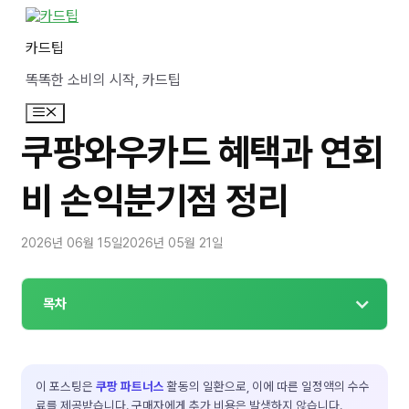
컨
텐
카드팁
츠
로
똑똑한 소비의 시작, 카드팁
건
너
메
뛰
뉴
기
쿠팡와우카드 혜택과 연회
비 손익분기점 정리
2026년 06월 15일
2026년 05월 21일
목차
이 포스팅은
쿠팡 파트너스
활동의 일환으로, 이에 따른 일정액의 수수
료를 제공받습니다. 구매자에게 추가 비용은 발생하지 않습니다.