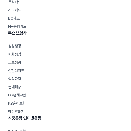
우리카드
하나카드
BC카드
NH농협카드
주요 보험사
삼성생명
한화생명
교보생명
신한라이프
삼성화재
현대해상
DB손해보험
KB손해보험
메리츠화재
시중은행·인터넷은행