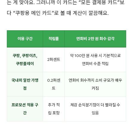
는 게 맞아요. 그러니까 이 카드는 “모든 결제용 카드”보
다 “쿠팡용 메인 카드”로 볼 때 계산이 깔끔해요.
이용 구간
적립률
연회비 2만 원 회수 감각
쿠팡, 쿠팡이츠,
약 100만 원 사용 시 기본적으로
2퍼센트
쿠팡플레이
연회비 수준 적립
국내외 일반 가맹
0.2퍼센
연회비 회수까지 소비 규모가 매우
점
트
커짐
프로모션 적용 구
추가 적
체감 손익분기점이 더 빨라질 수
간
립 포함
있음