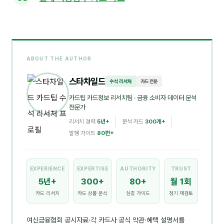
ABOUT THE AUTHOR
스타차일드
수석 리서처
카드 전문
카드팁 카드정보 리서치팀
· 금융 소비자 데이터 분석
전문가
리서치 경력
5년+
분석 카드
300개+
발행 가이드
80편+
EXPERIENCE
EXPERTISE
AUTHORITY
TRUST
5년+
300+
80+
월 1회
카드 리서치
카드 상품 분석
심층 가이드
정기 재검토
여신금융협회 공시자료·각 카드사 공식 약관·혜택 설명서를