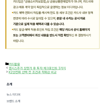
카드팁은 「금융소비자보호법」상 금융상품판매업자가 아니며, 카드사와
광고·제휴 계약 없이 독립적으로 운영하는 정보 미디어입니다.
카드 혜택·연회비·적립률·캐시백·한도 등 세부 조건은 카드사 내부 정책
변경에 따라 수시로 달라질 수 있으며,
본문 내 수치는 공시 자료
기준으로 실제 적용 혜택과 다를 수 있습니다.
카드 발급·혜택 적용·포인트 적립 조건은
해당 카드사 공식 홈페이지
또는 고객센터에서 최신 내용을 반드시 직접 확인
하신 후 결정하시기
바랍니다.
카
카드활용
테
캠시스주가 상한가 후 투자 체크포인트 3가지
고
K2안전화 선택 전 조건과 착화감 비교
리
소개
뉴스 미디어
브랜드 소개