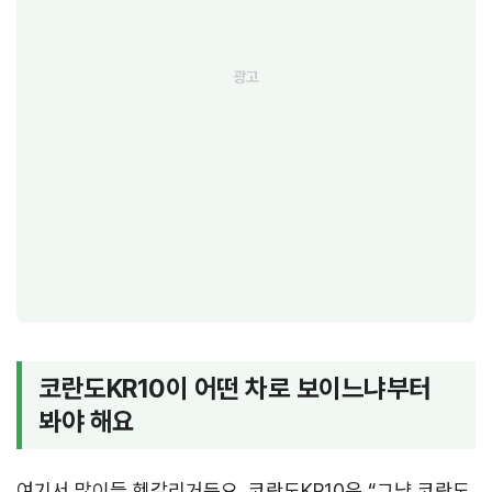
코란도KR10이 어떤 차로 보이느냐부터
봐야 해요
여기서 많이들 헷갈리거든요. 코란도KR10은 “그냥 코란도