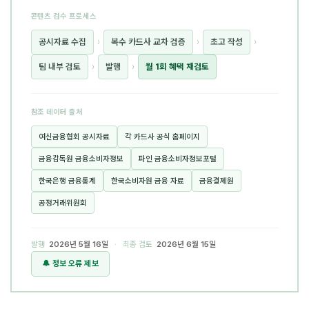
콘텐츠 검수 프로세스
공시자료 수집
›
복수 카드사 교차 검증
›
초고 작성
›
팀 내부 검토
›
발행
›
월 1회 혜택 재검토
참조 데이터 출처
여신금융협회 공시자료
각 카드사 공식 홈페이지
금융감독원 금융소비자정보
파인 금융소비자정보포털
한국은행 금융통계
한국소비자원 금융 자료
금융결제원
공정거래위원회
발행
2026년 5월 16일
· 최종 검토
2026년 6월 15일
🔔 정보 오류 제보