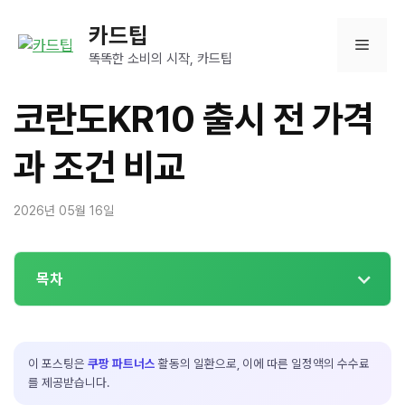
컨
카드팁
텐
메
츠
똑똑한 소비의 시작, 카드팁
로
뉴
건
코란도KR10 출시 전 가격
너
뛰
과 조건 비교
기
2026년 05월 16일
목차
이 포스팅은
쿠팡 파트너스
활동의 일환으로, 이에 따른 일정액의 수수료
를 제공받습니다.