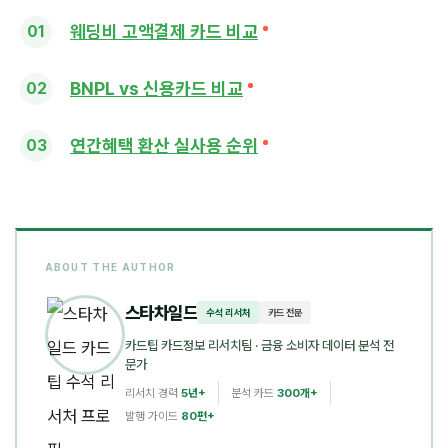
웨딩비 고액결제 카드 비교
BNPL vs 신용카드 비교
연간혜택 환산 실사용 순위
ABOUT THE AUTHOR
스타차일드
수석 리서처
카드 전문
카드팁 카드정보 리서치팀
· 금융 소비자 데이터 분석 전
문가
리서치 경력
5년+
분석 카드
300개+
발행 가이드
80편+