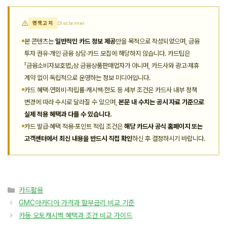
면책고지
Disclaimer
본 콘텐츠는
일반적인 카드 정보 제공
만을 목적으로 작성되었으며, 금융
투자 권유·개인 금융 상담·카드 모집에 해당하지 않습니다. 카드팁은
「금융소비자보호법」상 금융상품판매업자가 아니며, 카드사와 광고·제휴
계약 없이 독립적으로 운영하는 정보 미디어입니다.
카드 혜택·연회비·적립률·캐시백·한도 등 세부 조건은 카드사 내부 정책
변경에 따라 수시로 달라질 수 있으며,
본문 내 수치는 공시 자료 기준으로
실제 적용 혜택과 다를 수 있습니다.
카드 발급·혜택 적용·포인트 적립 조건은
해당 카드사 공식 홈페이지 또는
고객센터에서 최신 내용을 반드시 직접 확인
하신 후 결정하시기 바랍니다.
카
카드활용
테
GMC아카디아 가격과 할부금리 비교 기준
고
카동 오토캐시백 혜택과 조건 비교 가이드
리