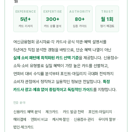
EXPERIENCE
EXPERTISE
AUTHORITY
TRUST
5년+
300+
80+
월 1회
카드 리서치
카드 상품 분석
심층 가이드
정기 재검토
여신금융협회 공시자료·각 카드사 공식 약관·혜택 설명서를
5년여간 직접 분석한 경험을 바탕으로, 단순 혜택 나열이 아닌
실제 소비 패턴에 최적화된 카드 선택 기준
을 제공합니다. 신용점수·
소득·소비 유형별로 실질 혜택이 가장 높은 카드를 선별하고,
연회비 대비 수익률 분석부터 포인트·마일리지 극대화 전략까지
소비자 관점에서 정직하고 실용적인 정보만 전달합니다.
특정
카드사 광고·제휴 없이 중립적이고 독립적인 가이드
를 지향합니다.
전문 분야
신용카드 혜택 분석
·
체크카드
·
카드 발급 전략
·
포인트·마일리지
·
해외결제
·
연회비 비교
·
캐시백·할인
·
신용점수 관리
·
무이자 할부
·
법인·체크카드