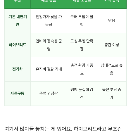
구성
예상 장점
체감 포인트
가격 압박
기본 내연기
진입가가 낮을 가
구매 부담이 덜
낮음
관
능성
함
연비와 정숙성 균
도심 주행 만족
하이브리드
중간 이상
형
감
충전 환경이 중
상대적으로 높
전기차
유지비 절감 기대
요
음
캠핑·눈길에 강
옵션 부담 증
사륜구동
주행 안정감
점
가
여기서 많이들 놓치는 게 있어요. 하이브리드라고 무조건