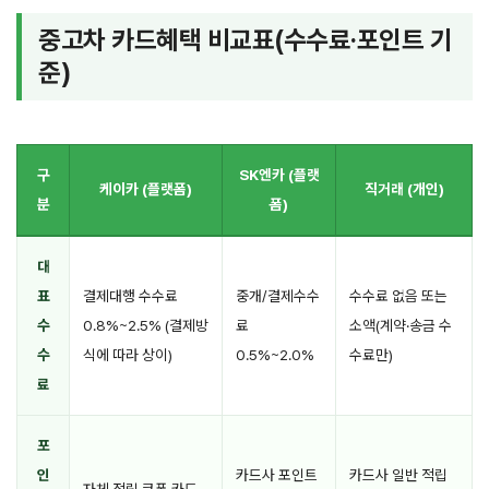
중고차 카드혜택 비교표(수수료·포인트 기
준)
구
SK엔카 (플랫
케이카 (플랫폼)
직거래 (개인)
분
폼)
대
표
결제대행 수수료
중개/결제수수
수수료 없음 또는
수
0.8%~2.5% (결제방
료
소액(계약·송금 수
수
식에 따라 상이)
0.5%~2.0%
수료만)
료
포
인
카드사 포인트
카드사 일반 적립