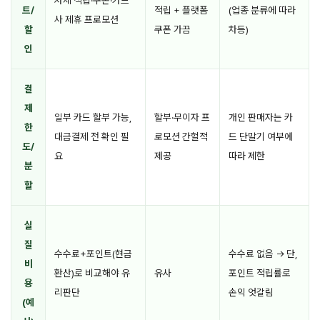
자체 적립·쿠폰·카드
트/
적립 + 플랫폼
(업종 분류에 따라
사 제휴 프로모션
할
쿠폰 가끔
차등)
인
결
제
일부 카드 할부 가능,
할부·무이자 프
개인 판매자는 카
한
대금결제 전 확인 필
로모션 간헐적
드 단말기 여부에
도/
요
제공
따라 제한
분
할
실
질
수수료+포인트(현금
수수료 없음 → 단,
비
환산)로 비교해야 유
유사
포인트 적립률로
용
리판단
손익 엇갈림
(예