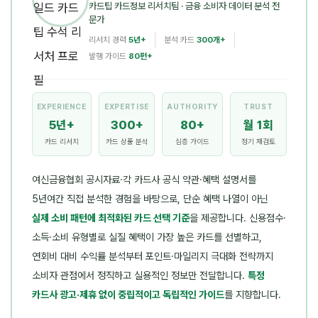
카드팁 카드정보 리서치팀
· 금융 소비자 데이터 분석 전
문가
리서치 경력
5년+
분석 카드
300개+
발행 가이드
80편+
EXPERIENCE
EXPERTISE
AUTHORITY
TRUST
5년+
300+
80+
월 1회
카드 리서치
카드 상품 분석
심층 가이드
정기 재검토
여신금융협회 공시자료·각 카드사 공식 약관·혜택 설명서를
5년여간 직접 분석한 경험을 바탕으로, 단순 혜택 나열이 아닌
실제 소비 패턴에 최적화된 카드 선택 기준
을 제공합니다. 신용점수·
소득·소비 유형별로 실질 혜택이 가장 높은 카드를 선별하고,
연회비 대비 수익률 분석부터 포인트·마일리지 극대화 전략까지
소비자 관점에서 정직하고 실용적인 정보만 전달합니다.
특정
카드사 광고·제휴 없이 중립적이고 독립적인 가이드
를 지향합니다.