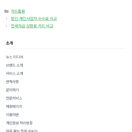
카
카드활용
테
법인·개인사업자 수수료 비교
고
전세자금 상환용 카드 비교
리
소개
뉴스 미디어
브랜드 소개
서비스 소개
면책사항
문의하기
전문서비스
제휴페이지
이용약관
개인정보 처리방침
자주 묻는 질문 (FAQ)