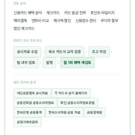
전문 분야
신용카드 혜택 분석
·
체크카드
·
카드 발급 전략
·
포인트·마일리지
·
해외결제
·
연회비 비교
·
캐시백·할인
·
신용점수 관리
·
무이자 할부
·
법인·체크카드
콘텐츠 검수 프로세스
공시자료 수집
›
복수 카드사 교차 검증
›
초고 작성
›
팀 내부 검토
›
발행
›
월 1회 혜택 재검토
참조 데이터 출처
여신금융협회 공시자료
각 카드사 공식 홈페이지
금융감독원 금융소비자정보
파인 금융소비자정보포털
한국은행 금융통계
한국소비자원 금융 자료
금융결제원
공정거래위원회