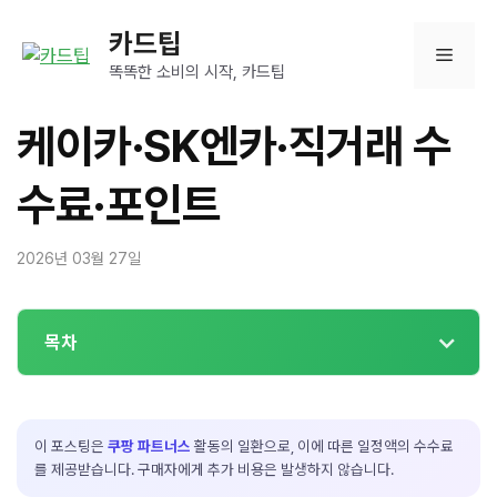
컨
카드팁
텐
메
츠
똑똑한 소비의 시작, 카드팁
로
뉴
건
케이카·SK엔카·직거래 수
너
뛰
수료·포인트
기
2026년 03월 27일
목차
이 포스팅은
쿠팡 파트너스
활동의 일환으로, 이에 따른 일정액의 수수료
를 제공받습니다. 구매자에게 추가 비용은 발생하지 않습니다.