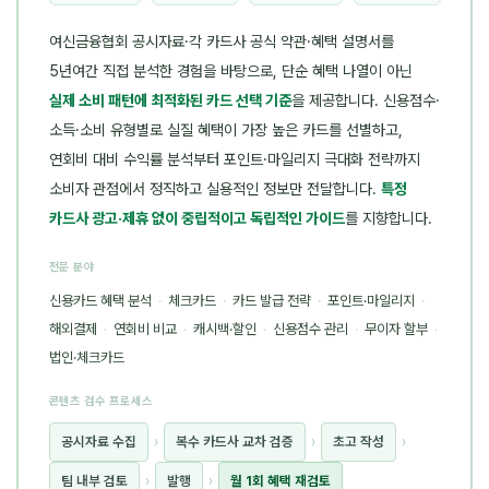
여신금융협회 공시자료·각 카드사 공식 약관·혜택 설명서를
5년여간 직접 분석한 경험을 바탕으로, 단순 혜택 나열이 아닌
실제 소비 패턴에 최적화된 카드 선택 기준
을 제공합니다. 신용점수·
소득·소비 유형별로 실질 혜택이 가장 높은 카드를 선별하고,
연회비 대비 수익률 분석부터 포인트·마일리지 극대화 전략까지
소비자 관점에서 정직하고 실용적인 정보만 전달합니다.
특정
카드사 광고·제휴 없이 중립적이고 독립적인 가이드
를 지향합니다.
전문 분야
신용카드 혜택 분석
·
체크카드
·
카드 발급 전략
·
포인트·마일리지
·
해외결제
·
연회비 비교
·
캐시백·할인
·
신용점수 관리
·
무이자 할부
·
법인·체크카드
콘텐츠 검수 프로세스
공시자료 수집
›
복수 카드사 교차 검증
›
초고 작성
›
팀 내부 검토
›
발행
›
월 1회 혜택 재검토