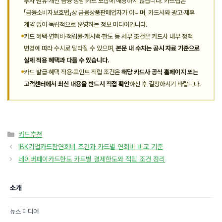
투자 권유·개인 금융 상담·카드 모집에 해당하지 않습니다. 카드팁은
「금융소비자보호법」상 금융상품판매업자가 아니며, 카드사와 광고·제휴
계약 없이 독립적으로 운영하는 정보 미디어입니다.
카드 혜택·연회비·적립률·캐시백·한도 등 세부 조건은 카드사 내부 정책
변경에 따라 수시로 달라질 수 있으며,
본문 내 수치는 공시 자료 기준으로
실제 적용 혜택과 다를 수 있습니다.
카드 발급·혜택 적용·포인트 적립 조건은
해당 카드사 공식 홈페이지 또는
고객센터에서 최신 내용을 반드시 직접 확인
하신 후 결정하시기 바랍니다.
카
카드추천
테
IBK기업카드참연회비 조건과 카드별 연회비 비교 기준
고
네이버페이카드한도 카드별 결제한도와 적립 조건 정리
리
소개
뉴스 미디어