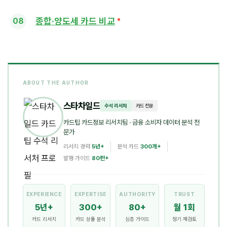
종합·양도세 카드 비교
ABOUT THE AUTHOR
스타차일드
수석 리서처
카드 전문
카드팁 카드정보 리서치팀
· 금융 소비자 데이터 분석 전
문가
리서치 경력
5년+
분석 카드
300개+
발행 가이드
80편+
EXPERIENCE
EXPERTISE
AUTHORITY
TRUST
5년+
300+
80+
월 1회
카드 리서치
카드 상품 분석
심층 가이드
정기 재검토