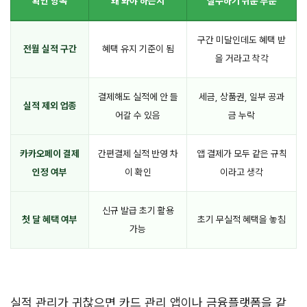
확인 항목
왜 봐야 하는지
실수하기 쉬운 부분
구간 미달인데도 혜택 받
전월 실적 구간
혜택 유지 기준이 됨
을 거라고 착각
결제해도 실적에 안 들
세금, 상품권, 일부 공과
실적 제외 업종
어갈 수 있음
금 누락
카카오페이 결제
간편결제 실적 반영 차
앱 결제가 모두 같은 규칙
인정 여부
이 확인
이라고 생각
신규 발급 초기 활용
첫 달 혜택 여부
초기 무실적 혜택을 놓침
가능
실적 관리가 귀찮으면 카드 관리 앱이나 금융플랫폼을 같