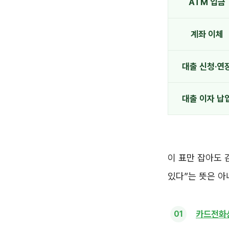
ATM 입금
계좌 이체
대출 신청·연
대출 이자 납
이 표만 잡아도 
있다”는 뜻은 아
카드전화