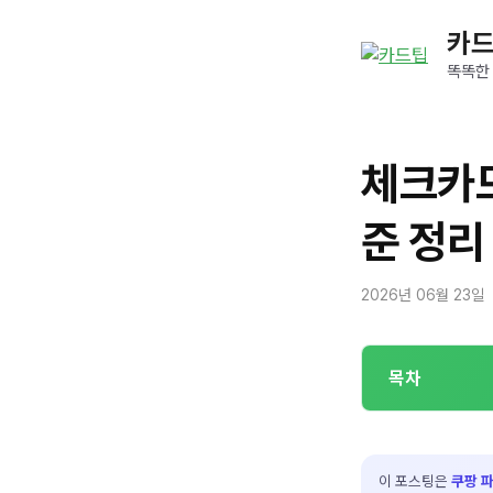
컨
카
텐
츠
똑똑한
로
건
너
체크카드
뛰
기
준 정리
2026년 06월 23일
목차
이 포스팅은
쿠팡 