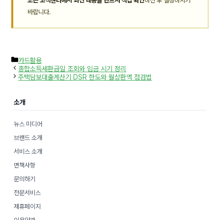
또는 고객센터에서 최신 내용을 반드시 직접 확인
하신 후 결정하시기
바랍니다.
카
카드활용
테
종합소득세환급일 조회와 입금 시기 정리
고
주택담보대출계산기 DSR 한도와 월상환액 점검법
리
소개
뉴스 미디어
브랜드 소개
서비스 소개
면책사항
문의하기
전문서비스
제휴페이지