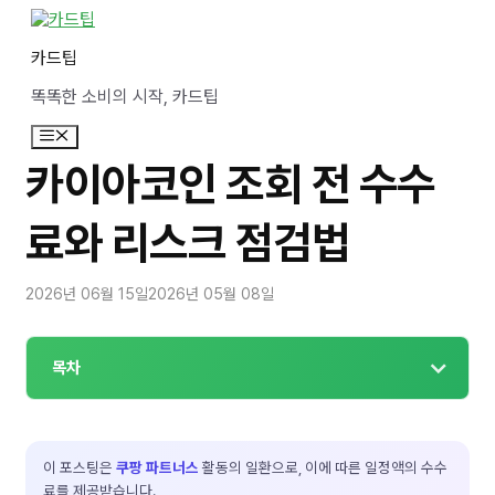
컨
텐
카드팁
츠
로
똑똑한 소비의 시작, 카드팁
건
너
메
뛰
뉴
기
카이아코인 조회 전 수수
료와 리스크 점검법
2026년 06월 15일
2026년 05월 08일
목차
이 포스팅은
쿠팡 파트너스
활동의 일환으로, 이에 따른 일정액의 수수
료를 제공받습니다.