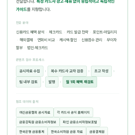
전달합니다.
특정 카드사 광고·제휴 없이 중립적이고 독립적인
가이드
를 지향합니다.
전문 분야
신용카드 혜택 분석
·
체크카드
·
카드 발급 전략
·
포인트·마일리지
·
해외결제
·
연회비 비교
·
캐시백·할인
·
신용점수 관리
·
무이자
할부
·
법인·체크카드
콘텐츠 검수 프로세스
공시자료 수집
›
복수 카드사 교차 검증
›
초고 작성
›
팀 내부 검토
›
발행
›
월 1회 혜택 재검토
참조 데이터 출처
여신금융협회 공시자료
각 카드사 공식 홈페이지
금융감독원 금융소비자정보
파인 금융소비자정보포털
한국은행 금융통계
한국소비자원 금융 자료
금융결제원