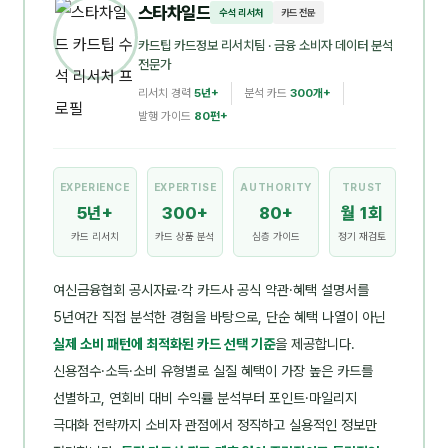
스타차일드
수석 리서처
카드 전문
카드팁 카드정보 리서치팀
· 금융 소비자 데이터 분석
전문가
리서치 경력
5년+
분석 카드
300개+
발행 가이드
80편+
EXPERIENCE
EXPERTISE
AUTHORITY
TRUST
5년+
300+
80+
월 1회
카드 리서치
카드 상품 분석
심층 가이드
정기 재검토
여신금융협회 공시자료·각 카드사 공식 약관·혜택 설명서를
5년여간 직접 분석한 경험을 바탕으로, 단순 혜택 나열이 아닌
실제 소비 패턴에 최적화된 카드 선택 기준
을 제공합니다.
신용점수·소득·소비 유형별로 실질 혜택이 가장 높은 카드를
선별하고, 연회비 대비 수익률 분석부터 포인트·마일리지
극대화 전략까지 소비자 관점에서 정직하고 실용적인 정보만