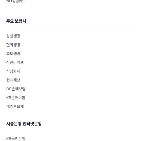
NH농협카드
주요 보험사
삼성생명
한화생명
교보생명
신한라이프
삼성화재
현대해상
DB손해보험
KB손해보험
메리츠화재
시중은행·인터넷은행
KB국민은행