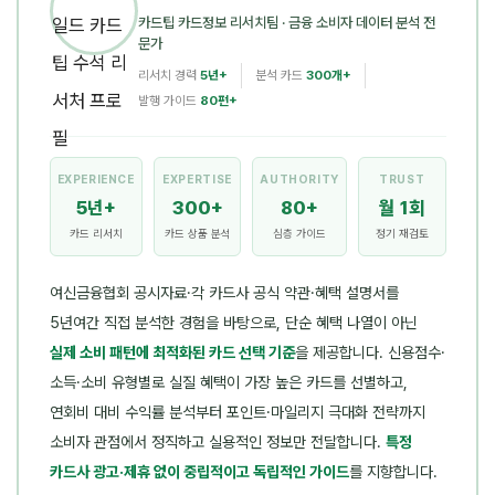
카드팁 카드정보 리서치팀
· 금융 소비자 데이터 분석 전
문가
리서치 경력
5년+
분석 카드
300개+
발행 가이드
80편+
EXPERIENCE
EXPERTISE
AUTHORITY
TRUST
5년+
300+
80+
월 1회
카드 리서치
카드 상품 분석
심층 가이드
정기 재검토
여신금융협회 공시자료·각 카드사 공식 약관·혜택 설명서를
5년여간 직접 분석한 경험을 바탕으로, 단순 혜택 나열이 아닌
실제 소비 패턴에 최적화된 카드 선택 기준
을 제공합니다. 신용점수·
소득·소비 유형별로 실질 혜택이 가장 높은 카드를 선별하고,
연회비 대비 수익률 분석부터 포인트·마일리지 극대화 전략까지
소비자 관점에서 정직하고 실용적인 정보만 전달합니다.
특정
카드사 광고·제휴 없이 중립적이고 독립적인 가이드
를 지향합니다.