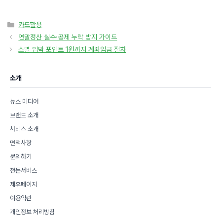
카
카드활용
테
연말정산 실수·공제 누락 방지 가이드
고
소멸 임박 포인트 1원까지 계좌입금 절차
리
소개
뉴스 미디어
브랜드 소개
서비스 소개
면책사항
문의하기
전문서비스
제휴페이지
이용약관
개인정보 처리방침