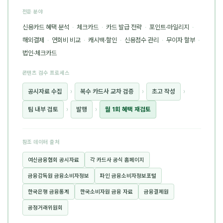
전문 분야
신용카드 혜택 분석
·
체크카드
·
카드 발급 전략
·
포인트·마일리지
·
해외결제
·
연회비 비교
·
캐시백·할인
·
신용점수 관리
·
무이자 할부
·
법인·체크카드
콘텐츠 검수 프로세스
공시자료 수집
›
복수 카드사 교차 검증
›
초고 작성
›
팀 내부 검토
›
발행
›
월 1회 혜택 재검토
참조 데이터 출처
여신금융협회 공시자료
각 카드사 공식 홈페이지
금융감독원 금융소비자정보
파인 금융소비자정보포털
한국은행 금융통계
한국소비자원 금융 자료
금융결제원
공정거래위원회