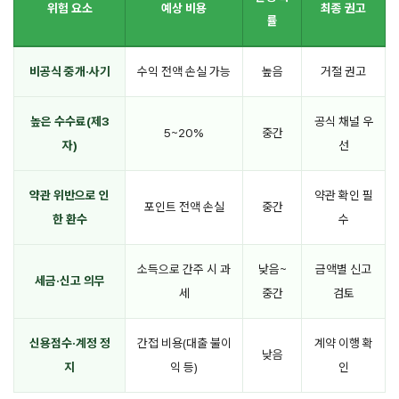
위험 요소
예상 비용
최종 권고
률
비공식 중개·사기
수익 전액 손실 가능
높음
거절 권고
높은 수수료(제3
공식 채널 우
5~20%
중간
자)
선
약관 위반으로 인
약관 확인 필
포인트 전액 손실
중간
한 환수
수
소득으로 간주 시 과
낮음~
금액별 신고
세금·신고 의무
세
중간
검토
신용점수·계정 정
간접 비용(대출 불이
계약 이행 확
낮음
지
익 등)
인