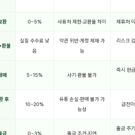
교환
0~5%
사용처 제한·교환율 차이
제휴처 
실질 수수료 낮
약관 위반·계정 제재 가
리스크 
→환불
음
능
즉시 현
매매
5~15%
사기·환불 불가
환 후
유통 손실·판매 불가 가
10~20%
급전이
능성
출금 주
출금
0~3%
출금 조건·지연