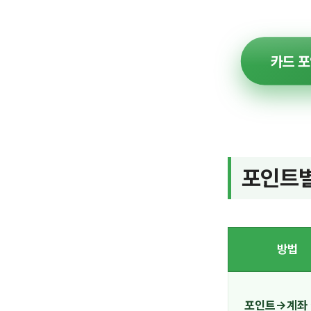
카드 
포인트별
방법
포인트→계좌