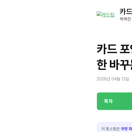
컨
카
텐
츠
똑똑한
로
건
너
카드 포
뛰
기
한 바꾸
2026년 04월 13일
목차
이 포스팅은
쿠팡 