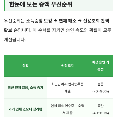
한눈에 보는 증액 우선순위
우선순위는
소득증빙 보강 → 연체 해소 → 신용조회 간격
확보
순입니다. 이 순서를 지키면 승인 속도와 확률이 모두
개선됩니다.
예상 승인 가
상황
권장조치
능성
최근급여·사업자등록증
높음
최근 연체 없음, 소득 증가
제출
(70~90%)
연체 해소 영수증 + 소명
중간
과거 연체 있으나 정리됨
서 제출
(40~60%)