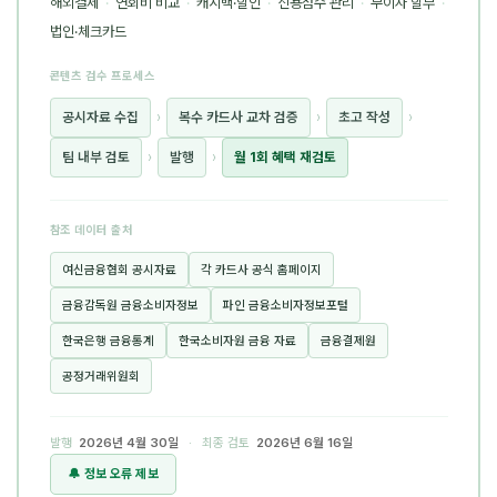
해외결제
·
연회비 비교
·
캐시백·할인
·
신용점수 관리
·
무이자 할부
·
법인·체크카드
콘텐츠 검수 프로세스
공시자료 수집
›
복수 카드사 교차 검증
›
초고 작성
›
팀 내부 검토
›
발행
›
월 1회 혜택 재검토
참조 데이터 출처
여신금융협회 공시자료
각 카드사 공식 홈페이지
금융감독원 금융소비자정보
파인 금융소비자정보포털
한국은행 금융통계
한국소비자원 금융 자료
금융결제원
공정거래위원회
발행
2026년 4월 30일
· 최종 검토
2026년 6월 16일
🔔 정보 오류 제보