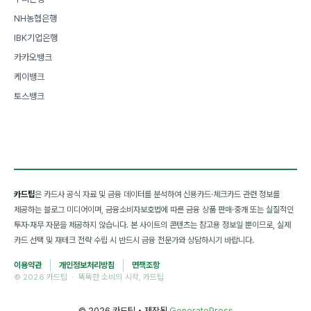
NH농협은행
IBK기업은행
카카오뱅크
케이뱅크
토스뱅크
카드팁
은 카드사 공식 자료 및 금융 데이터를 분석하여 신용카드·체크카드 관련 정보를
제공하는 블로그 미디어이며, 금융소비자보호법에 따른 금융 상품 판매·중개 또는 실질적인
투자·재무 자문을 제공하지 않습니다. 본 사이트의 콘텐츠는 참고용 정보일 뿐이므로, 실제
카드 선택 및 재테크 전략 수립 시 반드시 금융 전문가와 상담하시기 바랍니다.
이용약관
개인정보처리방침
면책조항
© 2026 카드팁 · 뚝뚝한 소비의 시작, 카드팁
© 2026 카드팁
• 제작됨
GeneratePress