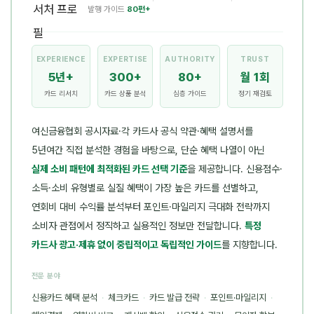
발행 가이드
80편+
EXPERIENCE
EXPERTISE
AUTHORITY
TRUST
5년+
300+
80+
월 1회
카드 리서치
카드 상품 분석
심층 가이드
정기 재검토
여신금융협회 공시자료·각 카드사 공식 약관·혜택 설명서를
5년여간 직접 분석한 경험을 바탕으로, 단순 혜택 나열이 아닌
실제 소비 패턴에 최적화된 카드 선택 기준
을 제공합니다. 신용점수·
소득·소비 유형별로 실질 혜택이 가장 높은 카드를 선별하고,
연회비 대비 수익률 분석부터 포인트·마일리지 극대화 전략까지
소비자 관점에서 정직하고 실용적인 정보만 전달합니다.
특정
카드사 광고·제휴 없이 중립적이고 독립적인 가이드
를 지향합니다.
전문 분야
신용카드 혜택 분석
·
체크카드
·
카드 발급 전략
·
포인트·마일리지
·