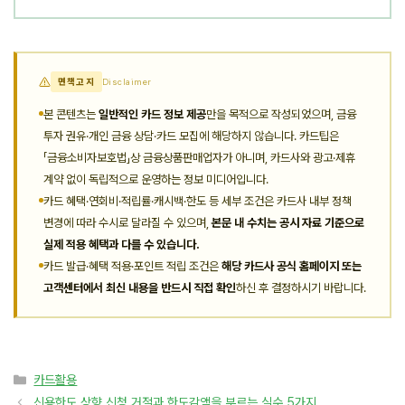
면책고지
Disclaimer
본 콘텐츠는
일반적인 카드 정보 제공
만을 목적으로 작성되었으며, 금융
투자 권유·개인 금융 상담·카드 모집에 해당하지 않습니다. 카드팁은
「금융소비자보호법」상 금융상품판매업자가 아니며, 카드사와 광고·제휴
계약 없이 독립적으로 운영하는 정보 미디어입니다.
카드 혜택·연회비·적립률·캐시백·한도 등 세부 조건은 카드사 내부 정책
변경에 따라 수시로 달라질 수 있으며,
본문 내 수치는 공시 자료 기준으로
실제 적용 혜택과 다를 수 있습니다.
카드 발급·혜택 적용·포인트 적립 조건은
해당 카드사 공식 홈페이지 또는
고객센터에서 최신 내용을 반드시 직접 확인
하신 후 결정하시기 바랍니다.
카
카드활용
테
신용한도 상향 신청 거절과 한도감액을 부르는 실수 5가지