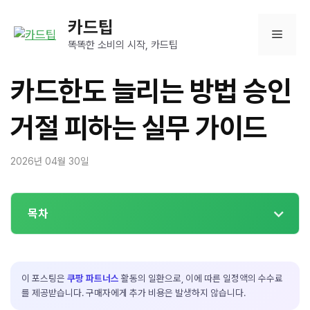
컨
카드팁
텐
메
츠
똑똑한 소비의 시작, 카드팁
로
뉴
건
카드한도 늘리는 방법 승인
너
뛰
거절 피하는 실무 가이드
기
2026년 04월 30일
목차
이 포스팅은
쿠팡 파트너스
활동의 일환으로, 이에 따른 일정액의 수수료
를 제공받습니다. 구매자에게 추가 비용은 발생하지 않습니다.