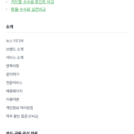
카드별 수수료·포인트 비교
고
환율·수수료 실전비교
리
소개
뉴스 미디어
브랜드 소개
서비스 소개
면책사항
문의하기
전문서비스
제휴페이지
이용약관
개인정보 처리방침
자주 묻는 질문 (FAQ)
카드·금융 공식 자료