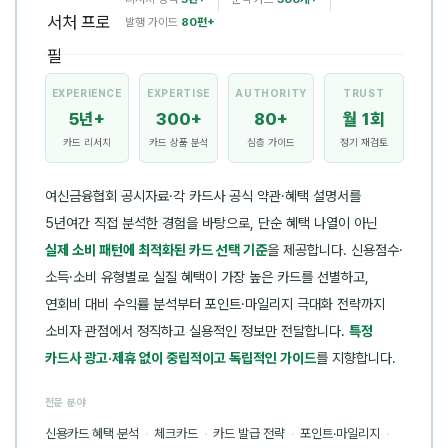
발행 가이드
80편+
EXPERIENCE
EXPERTISE
AUTHORITY
TRUST
5년+
300+
80+
월 1회
카드 리서치
카드 상품 분석
심층 가이드
정기 재검토
여신금융협회 공시자료·각 카드사 공식 약관·혜택 설명서를
5년여간 직접 분석한 경험을 바탕으로, 단순 혜택 나열이 아닌
실제 소비 패턴에 최적화된 카드 선택 기준
을 제공합니다. 신용점수·
소득·소비 유형별로 실질 혜택이 가장 높은 카드를 선별하고,
연회비 대비 수익률 분석부터 포인트·마일리지 극대화 전략까지
소비자 관점에서 정직하고 실용적인 정보만 전달합니다.
특정
카드사 광고·제휴 없이 중립적이고 독립적인 가이드
를 지향합니다.
전문 분야
신용카드 혜택 분석
·
체크카드
·
카드 발급 전략
·
포인트·마일리지
·