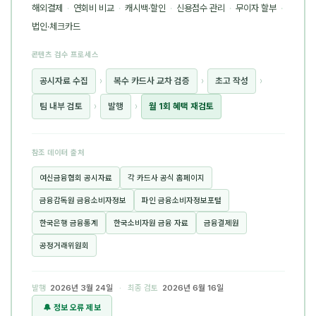
해외결제
·
연회비 비교
·
캐시백·할인
·
신용점수 관리
·
무이자 할부
·
법인·체크카드
콘텐츠 검수 프로세스
공시자료 수집
›
복수 카드사 교차 검증
›
초고 작성
›
팀 내부 검토
›
발행
›
월 1회 혜택 재검토
참조 데이터 출처
여신금융협회 공시자료
각 카드사 공식 홈페이지
금융감독원 금융소비자정보
파인 금융소비자정보포털
한국은행 금융통계
한국소비자원 금융 자료
금융결제원
공정거래위원회
발행
2026년 3월 24일
· 최종 검토
2026년 6월 16일
🔔 정보 오류 제보