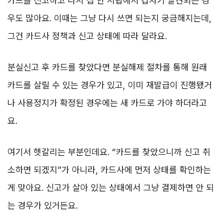
카드를 신고하고 나서 집 안 서랍에서 갑자기 발견되는 경
우도 많아요. 이때는 그냥 다시 쓰면 되는지 궁금해지는데,
그건 카드사 정책과 신고 상태에 따라 달라요.
분실신고 후 카드를 찾았다면 분실해제 절차를 통해 원래
카드를 살릴 수 있는 경우가 있고, 이미 재발급이 진행됐거
나 사용정지가 확정된 경우에는 새 카드로 가야 하더라고
요.
여기서 헷갈리는 부분인데요. “카드를 찾았으니까 신고 취
소하면 되겠지”가 아니라, 카드사에 먼저 상태를 확인하는
게 맞아요. 신고가 살아 있는 상태에서 그냥 결제하면 안 되
는 경우가 있거든요.