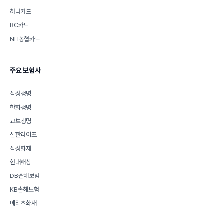
하나카드
BC카드
NH농협카드
주요 보험사
삼성생명
한화생명
교보생명
신한라이프
삼성화재
현대해상
DB손해보험
KB손해보험
메리츠화재