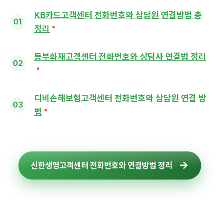
KB카드고객센터 전화번호와 상담원 연결방법 총
정리
동부화재고객센터 전화번호와 상담사 연결법 정리
디비손해보험고객센터 전화번호와 상담원 연결 방
법
신한생명고객센터 전화번호와 연결방법 정리