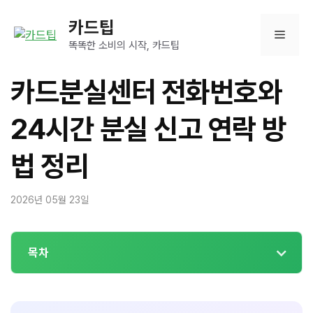
컨
카드팁
텐
메
츠
똑똑한 소비의 시작, 카드팁
로
뉴
건
카드분실센터 전화번호와
너
뛰
24시간 분실 신고 연락 방
기
법 정리
2026년 05월 23일
목차