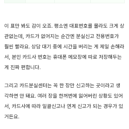
이 표만 봐도 감이 오죠. 평소엔 대표번호를 몰라도 크게 상
관없는데, 카드가 없어지는 순간엔 분실신고 전용번호가
훨씬 빨라요. 상담 대기 중에 시간을 버리는 게 제일 손해라
서, 본인 카드사 번호는 휴대폰 메모장에 따로 저장해두는
게 진짜 편합니다.
그리고 카드분실센터는 꼭 한 장만 신고하는 곳이라고 생
각하면 안 돼요. 여러 장을 한꺼번에 잃어버린 상황도 있어
서, 카드사에 따라 일괄신고나 연계 신고가 되는 경우가 있
거든요.