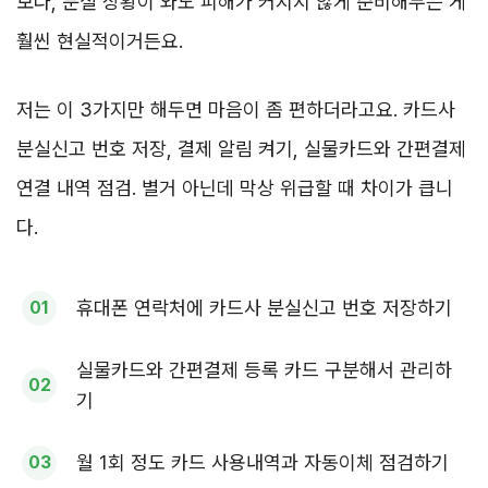
보다, 분실 상황이 와도 피해가 커지지 않게 준비해두는 게
훨씬 현실적이거든요.
저는 이 3가지만 해두면 마음이 좀 편하더라고요. 카드사
분실신고 번호 저장, 결제 알림 켜기, 실물카드와 간편결제
연결 내역 점검. 별거 아닌데 막상 위급할 때 차이가 큽니
다.
휴대폰 연락처에 카드사 분실신고 번호 저장하기
실물카드와 간편결제 등록 카드 구분해서 관리하
기
월 1회 정도 카드 사용내역과 자동이체 점검하기