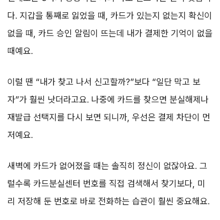
다. 지갑을 통째로 잃었을 때, 카드가 있는지 없는지 확신이
없을 때, 카드 승인 알림이 뜨는데 내가 결제한 기억이 없을
때예요.
이럴 땐 “내가 찾고 나서 신고할까?”보다 “일단 막고 보
자”가 훨씬 낫더라고요. 나중에 카드를 찾으면 분실해제나
재발급 선택지를 다시 보면 되니까, 우선은 결제 차단이 먼
저예요.
새벽에 카드가 없어졌을 때는 솔직히 정신이 없잖아요. 그
럴수록 카드분실센터 번호를 직접 검색해서 찾기보다, 미
리 저장해 둔 번호로 바로 전화하는 습관이 훨씬 중요해요.