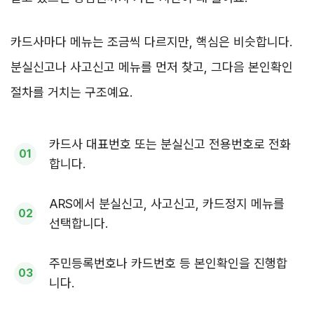
카드사마다 메뉴는 조금씩 다르지만, 핵심은 비슷합니다.
분실신고나 사고신고 메뉴를 먼저 찾고, 그다음 본인확인
절차를 거치는 구조예요.
카드사 대표번호 또는 분실신고 전용번호로 전화
합니다.
ARS에서 분실신고, 사고신고, 카드정지 메뉴를
선택합니다.
주민등록번호나 카드번호 등 본인확인을 진행합
니다.