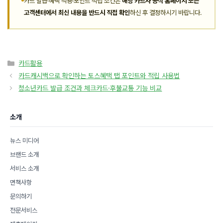
카드 발급·혜택 적용·포인트 적립 조건은
해당 카드사 공식 홈페이지 또는
고객센터에서 최신 내용을 반드시 직접 확인
하신 후 결정하시기 바랍니다.
카
카드활용
테
카드캐시백으로 확인하는 토스혜택 탭 포인트와 적립 사용법
고
청소년카드 발급 조건과 체크카드·후불교통 기능 비교
리
소개
뉴스 미디어
브랜드 소개
서비스 소개
면책사항
문의하기
전문서비스