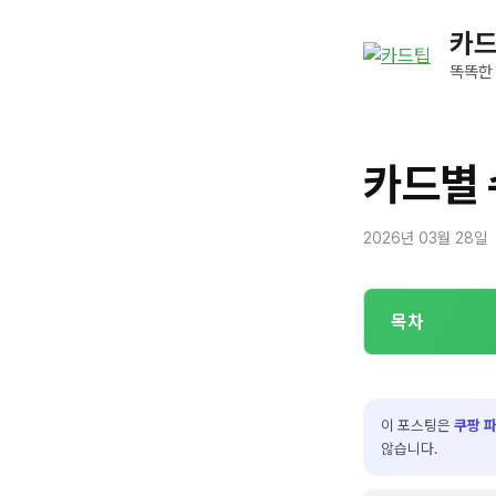
컨
카
텐
츠
똑똑한
로
건
너
카드별
뛰
기
2026년 03월 28일
목차
이 포스팅은
쿠팡 
않습니다.