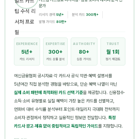
문가
리서치 경력
5년+
분석 카드
300개+
발행 가이드
80편+
EXPERIENCE
EXPERTISE
AUTHORITY
TRUST
5년+
300+
80+
월 1회
카드 리서치
카드 상품 분석
심층 가이드
정기 재검토
여신금융협회 공시자료·각 카드사 공식 약관·혜택 설명서를
5년여간 직접 분석한 경험을 바탕으로, 단순 혜택 나열이 아닌
실제 소비 패턴에 최적화된 카드 선택 기준
을 제공합니다. 신용점수·
소득·소비 유형별로 실질 혜택이 가장 높은 카드를 선별하고,
연회비 대비 수익률 분석부터 포인트·마일리지 극대화 전략까지
소비자 관점에서 정직하고 실용적인 정보만 전달합니다.
특정
카드사 광고·제휴 없이 중립적이고 독립적인 가이드
를 지향합니다.