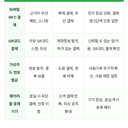
모바일
근거리 무선
복제 결제, 무
장치 잠금 강화, 결제
NFC 결
해킹, 스니핑
단 결제
앱 2단계 인증 설정
제
QR코드
악성 QR코드
계좌정보 탈취,
신뢰할 수 있는 앱 이
결제
스캔, 피싱
허가 없는 결제
용, QR코드 출처 확인
가상카
번호 탈취, 중
도용 결제, 연
사용기록 주기적 확
드 번호
복 유출
쇄 피해
인, 사용 제한 설정
발급
웨어러
분실 시 무단
소액 결제 반
기기 잠금, 분실 즉시
블 결제
결제, 인증 미
복, 피싱 공격
등록 해지
기기
흡
확대