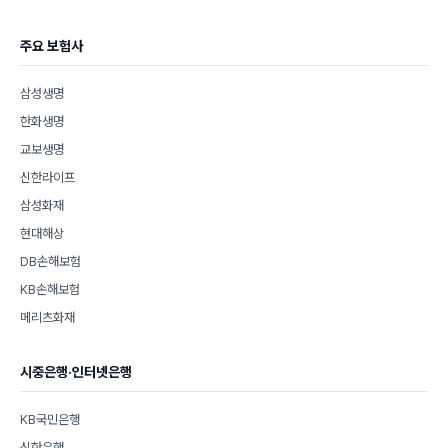
주요 보험사
삼성생명
한화생명
교보생명
신한라이프
삼성화재
현대해상
DB손해보험
KB손해보험
메리츠화재
시중은행·인터넷은행
KB국민은행
신한은행