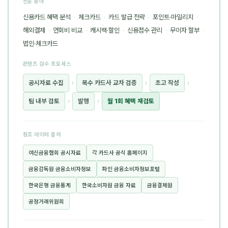
전문 분야
신용카드 혜택 분석
·
체크카드
·
카드 발급 전략
·
포인트·마일리지
·
해외결제
·
연회비 비교
·
캐시백·할인
·
신용점수 관리
·
무이자 할부
·
법인·체크카드
콘텐츠 검수 프로세스
공시자료 수집
›
복수 카드사 교차 검증
›
초고 작성
›
팀 내부 검토
›
발행
›
월 1회 혜택 재검토
참조 데이터 출처
여신금융협회 공시자료
각 카드사 공식 홈페이지
금융감독원 금융소비자정보
파인 금융소비자정보포털
한국은행 금융통계
한국소비자원 금융 자료
금융결제원
공정거래위원회