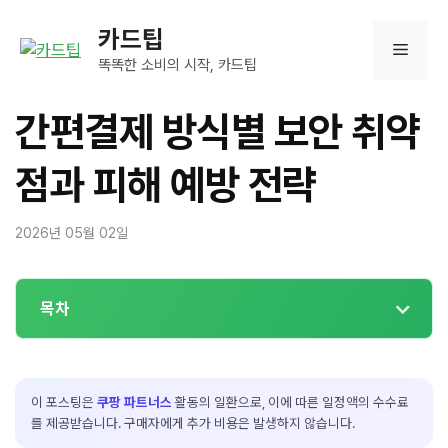
컨
카드팁
텐
메
츠
똑똑한 소비의 시작, 카드팁
로
뉴
건
간편결제 방식별 보안 취약
너
뛰
점과 피해 예방 전략
기
2026년 05월 02일
목차
이 포스팅은
쿠팡 파트너스
활동의 일환으로, 이에 따른 일정액의 수수료
를 제공받습니다. 구매자에게 추가 비용은 발생하지 않습니다.