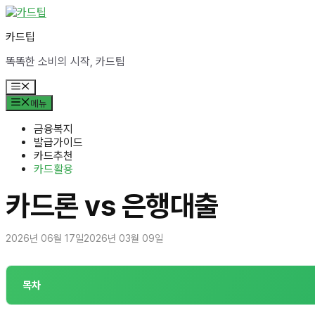
컨
텐
카드팁
츠
로
똑똑한 소비의 시작, 카드팁
건
너
메
뛰
뉴
메뉴
기
금융복지
발급가이드
카드추천
카드활용
카드론 vs 은행대출
2026년 06월 17일
2026년 03월 09일
목차