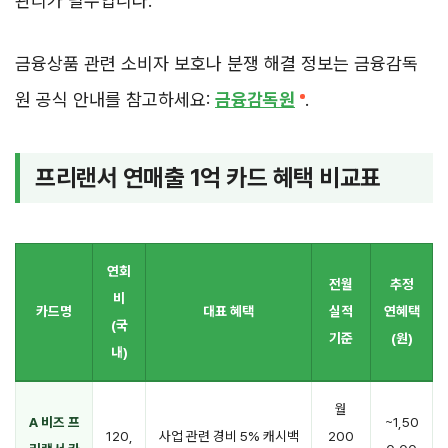
관리가 필수입니다.
금융상품 관련 소비자 보호나 분쟁 해결 정보는 금융감독
원 공식 안내를 참고하세요:
금융감독원
.
프리랜서 연매출 1억 카드 혜택 비교표
연회
전월
추정
비
카드명
대표 혜택
실적
연혜택
(국
기준
(원)
내)
월
A 비즈 프
~1,50
120,
사업 관련 경비 5% 캐시백
200