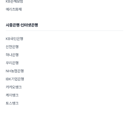
KB손해보험
메리츠화재
시중은행·인터넷은행
KB국민은행
신한은행
하나은행
우리은행
NH농협은행
IBK기업은행
카카오뱅크
케이뱅크
토스뱅크