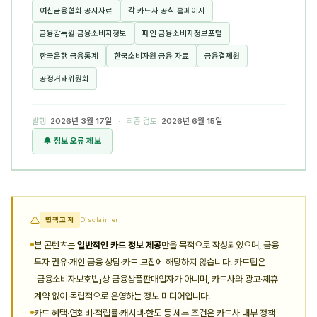
여신금융협회 공시자료
각 카드사 공식 홈페이지
금융감독원 금융소비자정보
파인 금융소비자정보포털
한국은행 금융통계
한국소비자원 금융 자료
금융결제원
공정거래위원회
발행
2026년 3월 17일
· 최종 검토
2026년 6월 15일
🔔 정보 오류 제보
면책고지
Disclaimer
본 콘텐츠는
일반적인 카드 정보 제공
만을 목적으로 작성되었으며, 금융
투자 권유·개인 금융 상담·카드 모집에 해당하지 않습니다. 카드팁은
「금융소비자보호법」상 금융상품판매업자가 아니며, 카드사와 광고·제휴
계약 없이 독립적으로 운영하는 정보 미디어입니다.
카드 혜택·연회비·적립률·캐시백·한도 등 세부 조건은 카드사 내부 정책