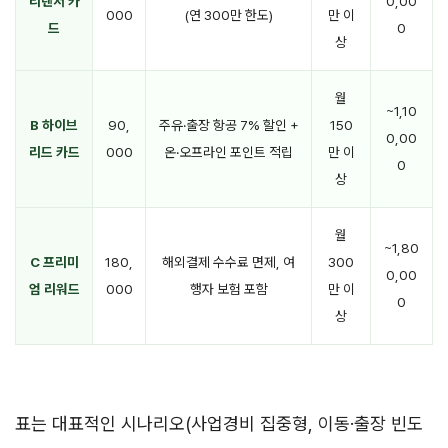
리랜서 카
0,00
000
(연 300만 한도)
만 이
드
0
상
월
~1,10
B 하이브
90,
주유·출장 항공 7% 할인 +
150
0,00
리드 카드
000
온·오프라인 포인트 적립
만 이
0
상
월
~1,80
C 프리미
180,
해외결제 수수료 면제, 여
300
0,00
엄 리워드
000
행자 보험 포함
만 이
0
상
표는 대표적인 시나리오(사업경비 집중형, 이동·출장 빈도