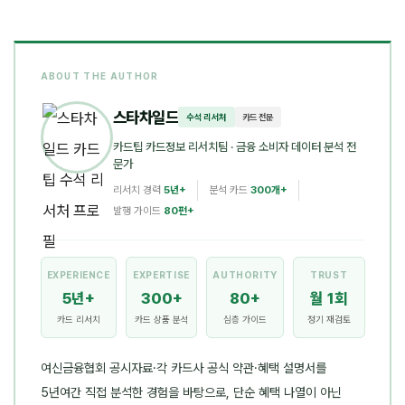
ABOUT THE AUTHOR
스타차일드
수석 리서처
카드 전문
카드팁 카드정보 리서치팀
· 금융 소비자 데이터 분석 전
문가
리서치 경력
5년+
분석 카드
300개+
발행 가이드
80편+
EXPERIENCE
EXPERTISE
AUTHORITY
TRUST
5년+
300+
80+
월 1회
카드 리서치
카드 상품 분석
심층 가이드
정기 재검토
여신금융협회 공시자료·각 카드사 공식 약관·혜택 설명서를
5년여간 직접 분석한 경험을 바탕으로, 단순 혜택 나열이 아닌