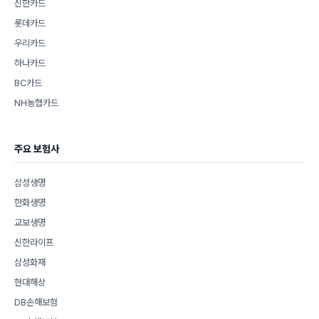
신한카드
롯데카드
우리카드
하나카드
BC카드
NH농협카드
주요 보험사
삼성생명
한화생명
교보생명
신한라이프
삼성화재
현대해상
DB손해보험