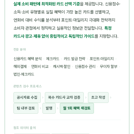
실제 소비 패턴에 최적화된 카드 선택 기준
을 제공합니다. 신용점수·
소득·소비 유형별로 실질 혜택이 가장 높은 카드를 선별하고,
연회비 대비 수익률 분석부터 포인트·마일리지 극대화 전략까지
소비자 관점에서 정직하고 실용적인 정보만 전달합니다.
특정
카드사 광고·제휴 없이 중립적이고 독립적인 가이드
를 지향합니다.
전문 분야
신용카드 혜택 분석
·
체크카드
·
카드 발급 전략
·
포인트·마일리지
·
해외결제
·
연회비 비교
·
캐시백·할인
·
신용점수 관리
·
무이자 할부
·
법인·체크카드
콘텐츠 검수 프로세스
공시자료 수집
›
복수 카드사 교차 검증
›
초고 작성
›
팀 내부 검토
›
발행
›
월 1회 혜택 재검토
참조 데이터 출처