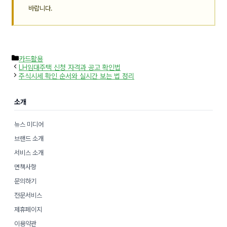
바랍니다.
카
카드활용
테
LH임대주택 신청 자격과 공고 확인법
고
주식시세 확인 순서와 실시간 보는 법 정리
리
소개
뉴스 미디어
브랜드 소개
서비스 소개
면책사항
문의하기
전문서비스
제휴페이지
이용약관