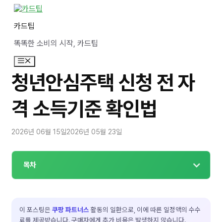
컨
텐
카드팁
츠
로
똑똑한 소비의 시작, 카드팁
건
너
메
뛰
뉴
기
청년안심주택 신청 전 자
격 소득기준 확인법
2026년 06월 15일
2026년 05월 23일
목차
이 포스팅은
쿠팡 파트너스
활동의 일환으로, 이에 따른 일정액의 수수
료를 제공받습니다. 구매자에게 추가 비용은 발생하지 않습니다.