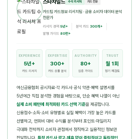
스타차일드
수석 리서처
카드 전문
카드팁 카드정보 리서치팀
· 금융 소비자 데이터 분석
전문가
리서치 경력
5년+
분석 카드
300개+
발행 가이드
80편+
EXPERIENCE
EXPERTISE
AUTHORITY
TRUST
5년+
300+
80+
월 1회
카드 리서치
카드 상품 분석
심층 가이드
정기 재검토
여신금융협회 공시자료·각 카드사 공식 약관·혜택 설명서를
5년여간 직접 분석한 경험을 바탕으로, 단순 혜택 나열이 아닌
실제 소비 패턴에 최적화된 카드 선택 기준
을 제공합니다.
신용점수·소득·소비 유형별로 실질 혜택이 가장 높은 카드를
선별하고, 연회비 대비 수익률 분석부터 포인트·마일리지
극대화 전략까지 소비자 관점에서 정직하고 실용적인 정보만
전달합니다.
특정 카드사 광고·제휴 없이 중립적이고 독립적인