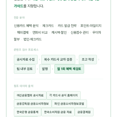
가이드
를 지향합니다.
전문 분야
신용카드 혜택 분석
·
체크카드
·
카드 발급 전략
·
포인트·마일리지
·
해외결제
·
연회비 비교
·
캐시백·할인
·
신용점수 관리
·
무이자
할부
·
법인·체크카드
콘텐츠 검수 프로세스
공시자료 수집
›
복수 카드사 교차 검증
›
초고 작성
›
팀 내부 검토
›
발행
›
월 1회 혜택 재검토
참조 데이터 출처
여신금융협회 공시자료
각 카드사 공식 홈페이지
금융감독원 금융소비자정보
파인 금융소비자정보포털
한국은행 금융통계
한국소비자원 금융 자료
금융결제원