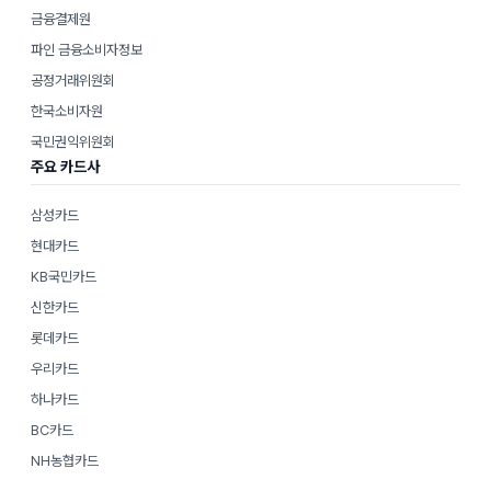
금융결제원
파인 금융소비자정보
공정거래위원회
한국소비자원
국민권익위원회
주요 카드사
삼성카드
현대카드
KB국민카드
신한카드
롯데카드
우리카드
하나카드
BC카드
NH농협카드