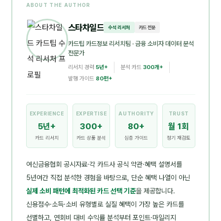
ABOUT THE AUTHOR
스타차일드
수석 리서처
카드 전문
카드팁 카드정보 리서치팀
· 금융 소비자 데이터 분석
전문가
리서치 경력
5년+
분석 카드
300개+
발행 가이드
80편+
EXPERIENCE
EXPERTISE
AUTHORITY
TRUST
5년+
300+
80+
월 1회
카드 리서치
카드 상품 분석
심층 가이드
정기 재검토
여신금융협회 공시자료·각 카드사 공식 약관·혜택 설명서를
5년여간 직접 분석한 경험을 바탕으로, 단순 혜택 나열이 아닌
실제 소비 패턴에 최적화된 카드 선택 기준
을 제공합니다.
신용점수·소득·소비 유형별로 실질 혜택이 가장 높은 카드를
선별하고, 연회비 대비 수익률 분석부터 포인트·마일리지