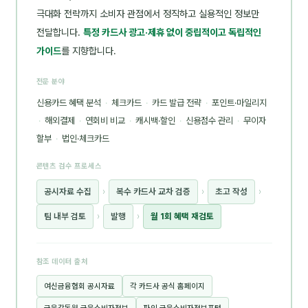
극대화 전략까지 소비자 관점에서 정직하고 실용적인 정보만
전달합니다.
특정 카드사 광고·제휴 없이 중립적이고 독립적인
가이드
를 지향합니다.
전문 분야
신용카드 혜택 분석
·
체크카드
·
카드 발급 전략
·
포인트·마일리지
·
해외결제
·
연회비 비교
·
캐시백·할인
·
신용점수 관리
·
무이자
할부
·
법인·체크카드
콘텐츠 검수 프로세스
공시자료 수집
›
복수 카드사 교차 검증
›
초고 작성
›
팀 내부 검토
›
발행
›
월 1회 혜택 재검토
참조 데이터 출처
여신금융협회 공시자료
각 카드사 공식 홈페이지
금융감독원 금융소비자정보
파인 금융소비자정보포털