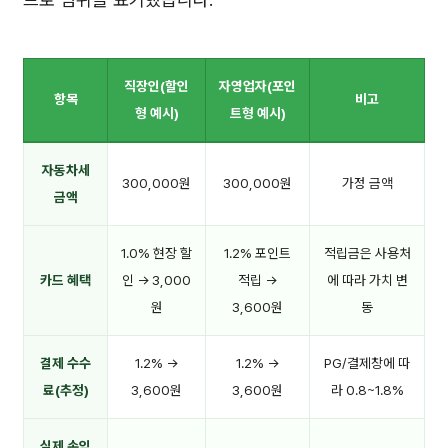
직장인(할인
자영업자(포인
항목
비고
형 예시)
트형 예시)
자동차세
300,000원
300,000원
가정 금액
금액
1.0% 현장 할
1.2% 포인트
적립금은 사용처
카드 혜택
인 → 3,000
적립 →
에 따라 가치 변
원
3,600원
동
결제 수수
1.2% →
1.2% →
PG/결제창에 따
료(추정)
3,600원
3,600원
라 0.8~1.8%
실제 손익