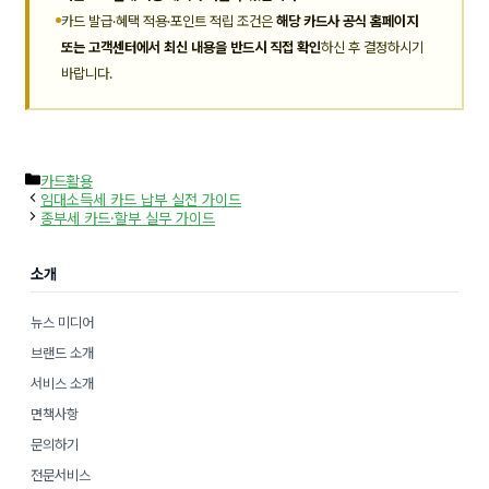
카드 발급·혜택 적용·포인트 적립 조건은
해당 카드사 공식 홈페이지
또는 고객센터에서 최신 내용을 반드시 직접 확인
하신 후 결정하시기
바랍니다.
카
카드활용
테
임대소득세 카드 납부 실전 가이드
고
종부세 카드·할부 실무 가이드
리
소개
뉴스 미디어
브랜드 소개
서비스 소개
면책사항
문의하기
전문서비스