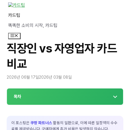
컨
텐
카드팁
츠
로
똑똑한 소비의 시작, 카드팁
건
너
메
뛰
뉴
기
직장인 vs 자영업자 카드
비교
2026년 06월 17일
2026년 03월 08일
목차
이 포스팅은
쿠팡 파트너스
활동의 일환으로, 이에 따른 일정액의 수수
료를 제공받습니다. 구매자에게 추가 비용은 발생하지 않습니다.