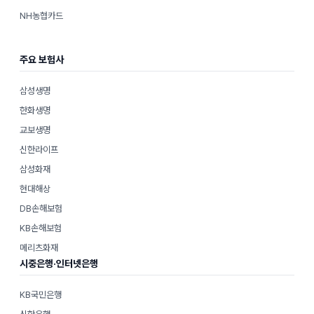
NH농협카드
주요 보험사
삼성생명
한화생명
교보생명
신한라이프
삼성화재
현대해상
DB손해보험
KB손해보험
메리츠화재
시중은행·인터넷은행
KB국민은행