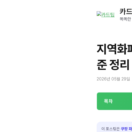
컨
카
텐
츠
똑똑한
로
건
너
지역화폐
뛰
기
준 정리
2026년 05월 29일
목차
이 포스팅은
쿠팡 