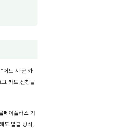
“어느 시·군 카
르고 카드 신청을
서울페이플러스 기
해도 발급 방식,