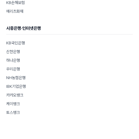
KB손해보험
메리츠화재
시중은행·인터넷은행
KB국민은행
신한은행
하나은행
우리은행
NH농협은행
IBK기업은행
카카오뱅크
케이뱅크
토스뱅크