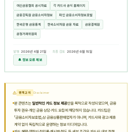
여신금융협회 공시자료
각 카드사 공식 홈페이지
금융감독원 금융소비자정보
파인 금융소비자정보포털
한국은행 금융통계
한국소비자원 금융 자료
금융결제원
공정거래위원회
발행
2026년 4월 21일
· 최종 검토
2026년 6월 15일
🔔 정보 오류 제보
면책고지
Disclaimer
본 콘텐츠는
일반적인 카드 정보 제공
만을 목적으로 작성되었으며, 금융
투자 권유·개인 금융 상담·카드 모집에 해당하지 않습니다. 카드팁은
「금융소비자보호법」상 금융상품판매업자가 아니며, 카드사와 광고·제휴
계약 없이 독립적으로 운영하는 정보 미디어입니다.
카드 혜택·연회비·적립률·캐시백·한도 등 세부 조건은 카드사 내부 정책