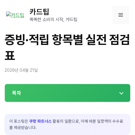
컨
카드팁
텐
메
츠
똑똑한 소비의 시작, 카드팁
로
뉴
건
증빙·적립 항목별 실전 점검
너
뛰
표
기
2026년 04월 21일
목차
이 포스팅은
쿠팡 파트너스
활동의 일환으로, 이에 따른 일정액의 수수료
를 제공받습니다.