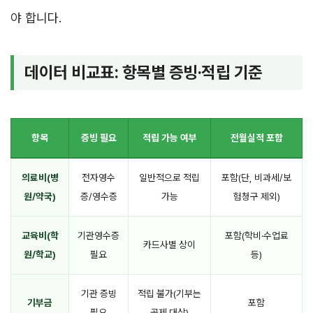
야 합니다.
데이터 비교표: 항목별 증빙·적립 기준
항목
증빙 필요
적립 가능 여부
전월실적 포함
의료비(병
전자영수
일반적으로 적립
포함(단, 비과세/보
원/약국)
증/영수증
가능
험청구 제외)
교육비(학
기관영수증
포함(학비·수업료
카드사별 상이
원/학교)
필요
등)
기관 증빙
적립 불가(기부는
기부금
포함
필요
공제 대상)