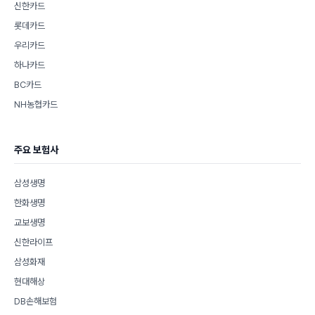
신한카드
롯데카드
우리카드
하나카드
BC카드
NH농협카드
주요 보험사
삼성생명
한화생명
교보생명
신한라이프
삼성화재
현대해상
DB손해보험