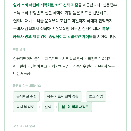
실제 소비 패턴에 최적화된 카드 선택 기준
을 제공합니다. 신용점수·
소득·소비 유형별로 실질 혜택이 가장 높은 카드를 선별하고,
연회비 대비 수익률 분석부터 포인트·마일리지 극대화 전략까지
소비자 관점에서 정직하고 실용적인 정보만 전달합니다.
특정
카드사 광고·제휴 없이 중립적이고 독립적인 가이드
를 지향합니다.
전문 분야
신용카드 혜택 분석
·
체크카드
·
카드 발급 전략
·
포인트·마일리지
·
해외결제
·
연회비 비교
·
캐시백·할인
·
신용점수 관리
·
무이자 할부
·
법인·체크카드
콘텐츠 검수 프로세스
공시자료 수집
›
복수 카드사 교차 검증
›
초고 작성
›
팀 내부 검토
›
발행
›
월 1회 혜택 재검토
참조 데이터 출처