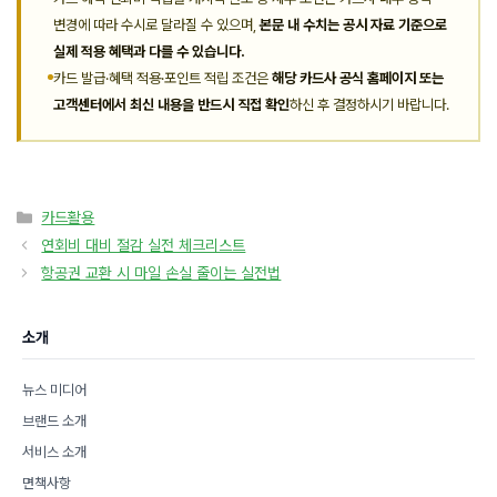
변경에 따라 수시로 달라질 수 있으며,
본문 내 수치는 공시 자료 기준으로
실제 적용 혜택과 다를 수 있습니다.
카드 발급·혜택 적용·포인트 적립 조건은
해당 카드사 공식 홈페이지 또는
고객센터에서 최신 내용을 반드시 직접 확인
하신 후 결정하시기 바랍니다.
카
카드활용
테
연회비 대비 절감 실전 체크리스트
고
항공권 교환 시 마일 손실 줄이는 실전법
리
소개
뉴스 미디어
브랜드 소개
서비스 소개
면책사항