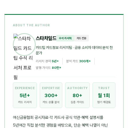
ABOUT THE AUTHOR
스타차일드
수석 리서처
카드 전문
카드팁 카드정보 리서치팀
· 금융 소비자 데이터 분석 전
문가
리서치 경력
5년+
분석 카드
300개+
발행 가이드
80편+
EXPERIENCE
EXPERTISE
AUTHORITY
TRUST
5년+
300+
80+
월 1회
카드 리서치
카드 상품 분석
심층 가이드
정기 재검토
여신금융협회 공시자료·각 카드사 공식 약관·혜택 설명서를
5년여간 직접 분석한 경험을 바탕으로, 단순 혜택 나열이 아닌