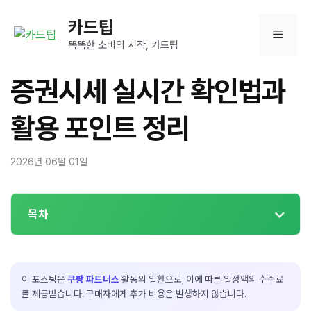
컨
카드팁
텐
메
츠
똑똑한 소비의 시작, 카드팁
로
뉴
건
증권시세 실시간 확인법과
너
뛰
활용 포인트 정리
기
2026년 06월 01일
목차
이 포스팅은
쿠팡 파트너스
활동의 일환으로, 이에 따른 일정액의 수수료
를 제공받습니다. 구매자에게 추가 비용은 발생하지 않습니다.