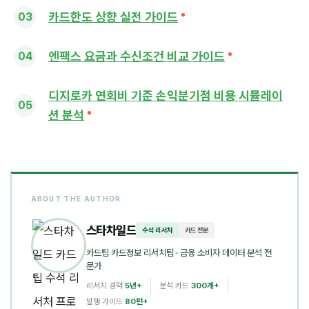
카드한도 상향 실전 가이드
엔팩스 요금과 수신조건 비교 가이드
디지로카 연회비 기준 손익분기점 비용 시뮬레이
션 분석
ABOUT THE AUTHOR
스타차일드
수석 리서처
카드 전문
카드팁 카드정보 리서치팀
· 금융 소비자 데이터 분석 전
문가
리서치 경력
5년+
분석 카드
300개+
발행 가이드
80편+