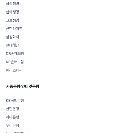
삼성생명
한화생명
교보생명
신한라이프
삼성화재
현대해상
DB손해보험
KB손해보험
메리츠화재
시중은행·인터넷은행
KB국민은행
신한은행
하나은행
우리은행