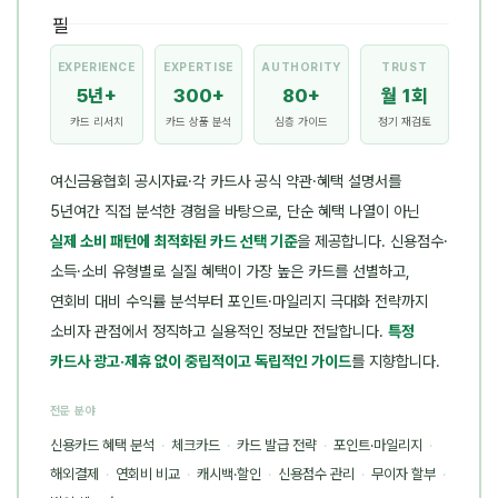
EXPERIENCE
EXPERTISE
AUTHORITY
TRUST
5년+
300+
80+
월 1회
카드 리서치
카드 상품 분석
심층 가이드
정기 재검토
여신금융협회 공시자료·각 카드사 공식 약관·혜택 설명서를
5년여간 직접 분석한 경험을 바탕으로, 단순 혜택 나열이 아닌
실제 소비 패턴에 최적화된 카드 선택 기준
을 제공합니다. 신용점수·
소득·소비 유형별로 실질 혜택이 가장 높은 카드를 선별하고,
연회비 대비 수익률 분석부터 포인트·마일리지 극대화 전략까지
소비자 관점에서 정직하고 실용적인 정보만 전달합니다.
특정
카드사 광고·제휴 없이 중립적이고 독립적인 가이드
를 지향합니다.
전문 분야
신용카드 혜택 분석
·
체크카드
·
카드 발급 전략
·
포인트·마일리지
·
해외결제
·
연회비 비교
·
캐시백·할인
·
신용점수 관리
·
무이자 할부
·