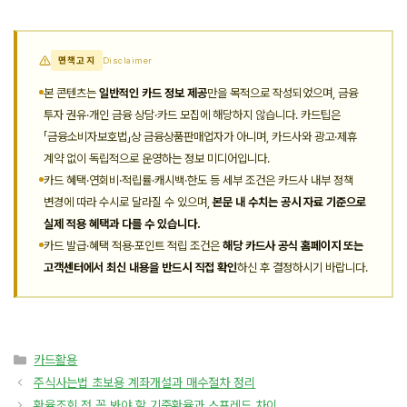
면책고지
Disclaimer
본 콘텐츠는
일반적인 카드 정보 제공
만을 목적으로 작성되었으며, 금융
투자 권유·개인 금융 상담·카드 모집에 해당하지 않습니다. 카드팁은
「금융소비자보호법」상 금융상품판매업자가 아니며, 카드사와 광고·제휴
계약 없이 독립적으로 운영하는 정보 미디어입니다.
카드 혜택·연회비·적립률·캐시백·한도 등 세부 조건은 카드사 내부 정책
변경에 따라 수시로 달라질 수 있으며,
본문 내 수치는 공시 자료 기준으로
실제 적용 혜택과 다를 수 있습니다.
카드 발급·혜택 적용·포인트 적립 조건은
해당 카드사 공식 홈페이지 또는
고객센터에서 최신 내용을 반드시 직접 확인
하신 후 결정하시기 바랍니다.
카
카드활용
테
주식사는법 초보용 계좌개설과 매수절차 정리
고
환율조회 전 꼭 봐야 할 기준환율과 스프레드 차이