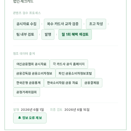
법인·체크카드
콘텐츠 검수 프로세스
공시자료 수집
›
복수 카드사 교차 검증
›
초고 작성
›
팀 내부 검토
›
발행
›
월 1회 혜택 재검토
참조 데이터 출처
여신금융협회 공시자료
각 카드사 공식 홈페이지
금융감독원 금융소비자정보
파인 금융소비자정보포털
한국은행 금융통계
한국소비자원 금융 자료
금융결제원
공정거래위원회
발행
2026년 6월 1일
· 최종 검토
2026년 6월 15일
🔔 정보 오류 제보