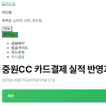
컨
텐
카드팁
츠
로
똑똑한 소비의 시작, 카드팁
건
너
메
뛰
뉴
메뉴
기
금융복지
발급가이드
카드추천
카드활용
중원CC 카드결제 실적 반영
2026년 06월 15일
2026년 05월 07일
목차