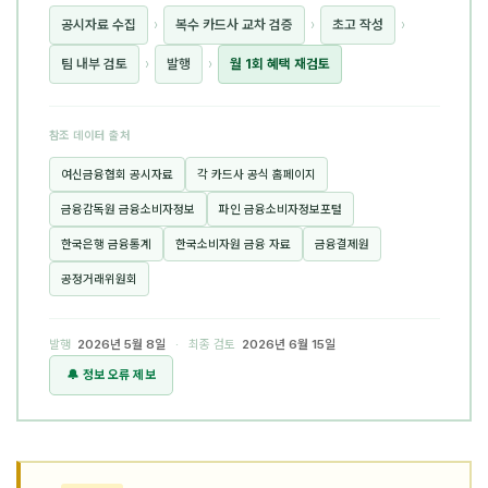
공시자료 수집
›
복수 카드사 교차 검증
›
초고 작성
›
팀 내부 검토
›
발행
›
월 1회 혜택 재검토
참조 데이터 출처
여신금융협회 공시자료
각 카드사 공식 홈페이지
금융감독원 금융소비자정보
파인 금융소비자정보포털
한국은행 금융통계
한국소비자원 금융 자료
금융결제원
공정거래위원회
발행
2026년 5월 8일
· 최종 검토
2026년 6월 15일
🔔 정보 오류 제보