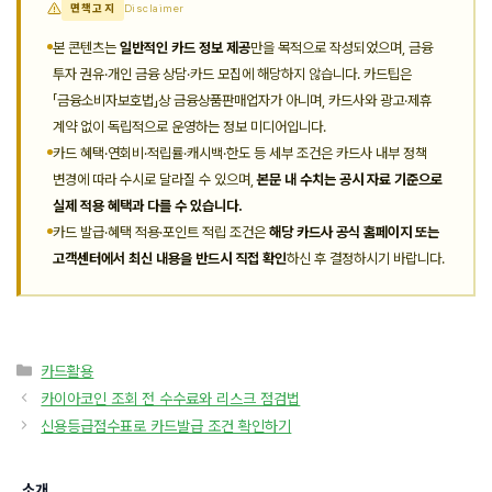
면책고지
Disclaimer
본 콘텐츠는
일반적인 카드 정보 제공
만을 목적으로 작성되었으며, 금융
투자 권유·개인 금융 상담·카드 모집에 해당하지 않습니다. 카드팁은
「금융소비자보호법」상 금융상품판매업자가 아니며, 카드사와 광고·제휴
계약 없이 독립적으로 운영하는 정보 미디어입니다.
카드 혜택·연회비·적립률·캐시백·한도 등 세부 조건은 카드사 내부 정책
변경에 따라 수시로 달라질 수 있으며,
본문 내 수치는 공시 자료 기준으로
실제 적용 혜택과 다를 수 있습니다.
카드 발급·혜택 적용·포인트 적립 조건은
해당 카드사 공식 홈페이지 또는
고객센터에서 최신 내용을 반드시 직접 확인
하신 후 결정하시기 바랍니다.
카
카드활용
테
카이아코인 조회 전 수수료와 리스크 점검법
고
신용등급점수표로 카드발급 조건 확인하기
리
소개