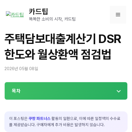
컨
카드팁
텐
메
츠
똑똑한 소비의 시작, 카드팁
로
뉴
건
주택담보대출계산기 DSR
너
뛰
한도와 월상환액 점검법
기
2026년 05월 08일
목차
이 포스팅은
쿠팡 파트너스
활동의 일환으로, 이에 따른 일정액의 수수료
를 제공받습니다. 구매자에게 추가 비용은 발생하지 않습니다.