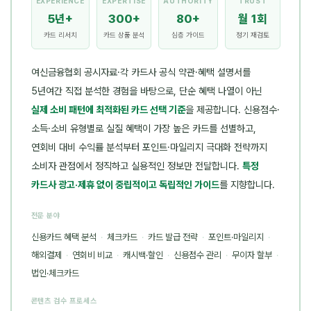
EXPERIENCE
EXPERTISE
AUTHORITY
TRUST
5년+
300+
80+
월 1회
카드 리서치
카드 상품 분석
심층 가이드
정기 재검토
여신금융협회 공시자료·각 카드사 공식 약관·혜택 설명서를
5년여간 직접 분석한 경험을 바탕으로, 단순 혜택 나열이 아닌
실제 소비 패턴에 최적화된 카드 선택 기준
을 제공합니다. 신용점수·
소득·소비 유형별로 실질 혜택이 가장 높은 카드를 선별하고,
연회비 대비 수익률 분석부터 포인트·마일리지 극대화 전략까지
소비자 관점에서 정직하고 실용적인 정보만 전달합니다.
특정
카드사 광고·제휴 없이 중립적이고 독립적인 가이드
를 지향합니다.
전문 분야
신용카드 혜택 분석
·
체크카드
·
카드 발급 전략
·
포인트·마일리지
·
해외결제
·
연회비 비교
·
캐시백·할인
·
신용점수 관리
·
무이자 할부
·
법인·체크카드
콘텐츠 검수 프로세스