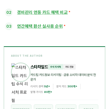
경비관리 연동 카드 혜택 비교
연간혜택 환산 실사용 순위
ABOUT THE AUTHOR
스타차일드
수석 리서처
카드 전문
카드팁 카드정보 리서치팀
· 금융 소비자 데이터 분석 전
문가
리서치 경력
5년+
분석 카드
300개+
발행 가이드
80편+