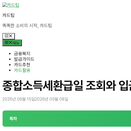
컨
텐
카드팁
츠
로
똑똑한 소비의 시작, 카드팁
건
너
메
뛰
뉴
메뉴
기
금융복지
발급가이드
카드추천
카드활용
종합소득세환급일 조회와 입
2026년 06월 15일
2026년 05월 08일
목차