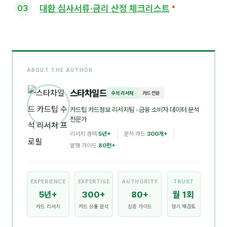
대환 심사서류·금리 산정 체크리스트
ABOUT THE AUTHOR
스타차일드
수석 리서처
카드 전문
카드팁 카드정보 리서치팀
· 금융 소비자 데이터 분석
전문가
리서치 경력
5년+
분석 카드
300개+
발행 가이드
80편+
EXPERIENCE
EXPERTISE
AUTHORITY
TRUST
5년+
300+
80+
월 1회
카드 리서치
카드 상품 분석
심층 가이드
정기 재검토