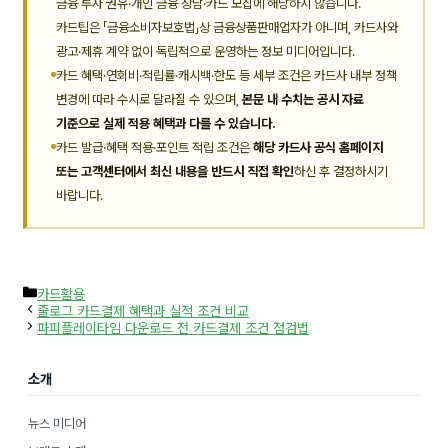
금융 투자 권유·개인 금융 상담·카드 모집에 해당하지 않습니다.
카드팁은 「금융소비자보호법」상 금융상품판매업자가 아니며, 카드사와
광고·제휴 계약 없이 독립적으로 운영하는 정보 미디어입니다.
카드 혜택·연회비·적립률·캐시백·한도 등 세부 조건은 카드사 내부 정책
변경에 따라 수시로 달라질 수 있으며,
본문 내 수치는 공시 자료
기준으로 실제 적용 혜택과 다를 수 있습니다.
카드 발급·혜택 적용·포인트 적립 조건은
해당 카드사 공식 홈페이지
또는 고객센터에서 최신 내용을 반드시 직접 확인
하신 후 결정하시기
바랍니다.
카
카드활용
테
줄로그 카드결제 혜택과 실적 조건 비교
고
파피플레이타임 다운로드 전 카드결제 조건 점검법
리
소개
뉴스 미디어