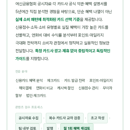
여신금융협회 공시자료·각 카드사 공식 약관·혜택 설명서를
5년여간 직접 분석한 경험을 바탕으로, 단순 혜택 나열이 아닌
실제 소비 패턴에 최적화된 카드 선택 기준
을 제공합니다.
신용점수·소득·소비 유형별로 실질 혜택이 가장 높은 카드를
선별하고, 연회비 대비 수익률 분석부터 포인트·마일리지
극대화 전략까지 소비자 관점에서 정직하고 실용적인 정보만
전달합니다.
특정 카드사 광고·제휴 없이 중립적이고 독립적인
가이드
를 지향합니다.
전문 분야
신용카드 혜택 분석
·
체크카드
·
카드 발급 전략
·
포인트·마일리지
·
해외결제
·
연회비 비교
·
캐시백·할인
·
신용점수 관리
·
무이자
할부
·
법인·체크카드
콘텐츠 검수 프로세스
공시자료 수집
›
복수 카드사 교차 검증
›
초고 작성
›
팀 내부 검토
›
발행
›
월 1회 혜택 재검토