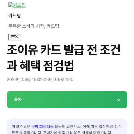
컨
텐
카드팁
츠
로
똑똑한 소비의 시작, 카드팁
건
너
메
뛰
뉴
기
조이유 카드 발급 전 조건
과 혜택 점검법
2026년 06월 15일
2026년 05월 19일
목차
이 포스팅은
쿠팡 파트너스
활동의 일환으로, 이에 따른 일정액의 수수
료를 제공받습니다. 구매자에게 추가 비용은 발생하지 않습니다.