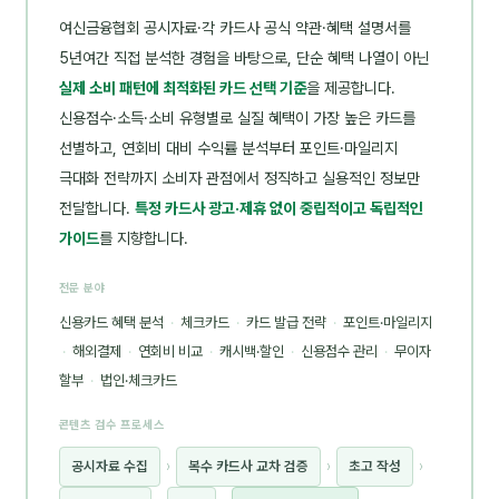
여신금융협회 공시자료·각 카드사 공식 약관·혜택 설명서를
5년여간 직접 분석한 경험을 바탕으로, 단순 혜택 나열이 아닌
실제 소비 패턴에 최적화된 카드 선택 기준
을 제공합니다.
신용점수·소득·소비 유형별로 실질 혜택이 가장 높은 카드를
선별하고, 연회비 대비 수익률 분석부터 포인트·마일리지
극대화 전략까지 소비자 관점에서 정직하고 실용적인 정보만
전달합니다.
특정 카드사 광고·제휴 없이 중립적이고 독립적인
가이드
를 지향합니다.
전문 분야
신용카드 혜택 분석
·
체크카드
·
카드 발급 전략
·
포인트·마일리지
·
해외결제
·
연회비 비교
·
캐시백·할인
·
신용점수 관리
·
무이자
할부
·
법인·체크카드
콘텐츠 검수 프로세스
공시자료 수집
›
복수 카드사 교차 검증
›
초고 작성
›