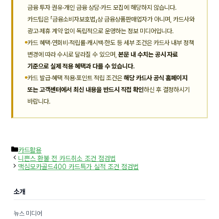
금융 투자 권유·개인 금융 상담·카드 모집에 해당하지 않습니다.
카드팁은 「금융소비자보호법」상 금융상품판매업자가 아니며, 카드사와
광고·제휴 계약 없이 독립적으로 운영하는 정보 미디어입니다.
카드 혜택·연회비·적립률·캐시백·한도 등 세부 조건은 카드사 내부 정책
변경에 따라 수시로 달라질 수 있으며,
본문 내 수치는 공시 자료
기준으로 실제 적용 혜택과 다를 수 있습니다.
카드 발급·혜택 적용·포인트 적립 조건은
해당 카드사 공식 홈페이지
또는 고객센터에서 최신 내용을 반드시 직접 확인
하신 후 결정하시기
바랍니다.
카
카드활용
테
니쁜스 환불 전 카드취소 조건 점검법
고
맥심모카골드400 카드특가 실적 조건 점검법
리
소개
뉴스 미디어