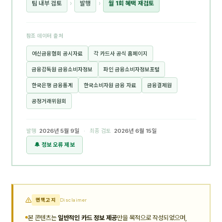
팀 내부 검토
›
발행
›
월 1회 혜택 재검토
참조 데이터 출처
여신금융협회 공시자료
각 카드사 공식 홈페이지
금융감독원 금융소비자정보
파인 금융소비자정보포털
한국은행 금융통계
한국소비자원 금융 자료
금융결제원
공정거래위원회
발행
2026년 5월 9일
· 최종 검토
2026년 6월 15일
🔔 정보 오류 제보
면책고지
Disclaimer
본 콘텐츠는
일반적인 카드 정보 제공
만을 목적으로 작성되었으며,