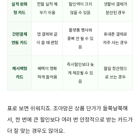
실적 완화
전월 실적 채
할인액이 크지
생활비 결제가
형 카드
우기 쉬움
않을 수 있음
분산된 경우
플랫폼 행사와
간편결제
앱 결제와 같
휴대폰 결제로
중복 안 될 수 있
연동 카드
이 쓸 때 편함
자주 사는 경우
음
즉시할인보다 늦
캐시백형
혜택이 명확
월말 정산형으
게 체감될 수 있
카드
하게 들어옴
로 쓰는 경우
음
표로 보면 쉬워지죠. 조아맘은 상품 단가가 들쭉날쭉해
서, 한 번에 큰 할인보다 여러 번 안정적으로 받는 카드가
더 잘 맞는 경우도 많아요.