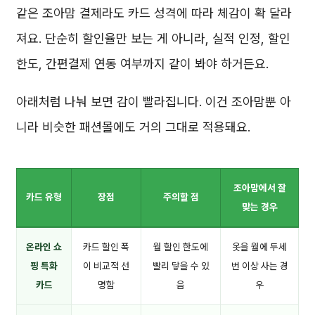
같은 조아맘 결제라도 카드 성격에 따라 체감이 확 달라
져요. 단순히 할인율만 보는 게 아니라, 실적 인정, 할인
한도, 간편결제 연동 여부까지 같이 봐야 하거든요.
아래처럼 나눠 보면 감이 빨라집니다. 이건 조아맘뿐 아
니라 비슷한 패션몰에도 거의 그대로 적용돼요.
조아맘에서 잘
카드 유형
장점
주의할 점
맞는 경우
온라인 쇼
카드 할인 폭
월 할인 한도에
옷을 월에 두세
핑 특화
이 비교적 선
빨리 닿을 수 있
번 이상 사는 경
카드
명함
음
우