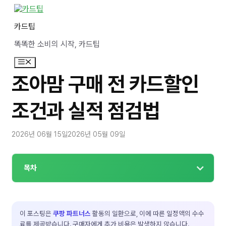
컨
텐
카드팁
츠
로
똑똑한 소비의 시작, 카드팁
건
너
메
뛰
뉴
기
조아맘 구매 전 카드할인
조건과 실적 점검법
2026년 06월 15일
2026년 05월 09일
목차
이 포스팅은
쿠팡 파트너스
활동의 일환으로, 이에 따른 일정액의 수수
료를 제공받습니다. 구매자에게 추가 비용은 발생하지 않습니다.