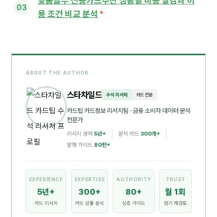
맞춤할부 신용카드추천 상황별 비용 절감과 이
용 조건 비교 분석
ABOUT THE AUTHOR
스타차일드
수석 리서처
카드 전문
카드팁 카드정보 리서치팀
· 금융 소비자 데이터 분석
전문가
리서치 경력
5년+
분석 카드
300개+
발행 가이드
80편+
EXPERIENCE
EXPERTISE
AUTHORITY
TRUST
5년+
300+
80+
월 1회
카드 리서치
카드 상품 분석
심층 가이드
정기 재검토