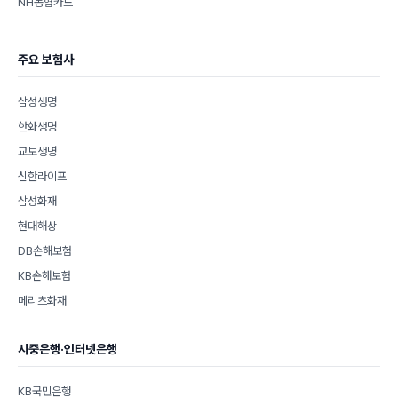
NH농협카드
주요 보험사
삼성생명
한화생명
교보생명
신한라이프
삼성화재
현대해상
DB손해보험
KB손해보험
메리츠화재
시중은행·인터넷은행
KB국민은행