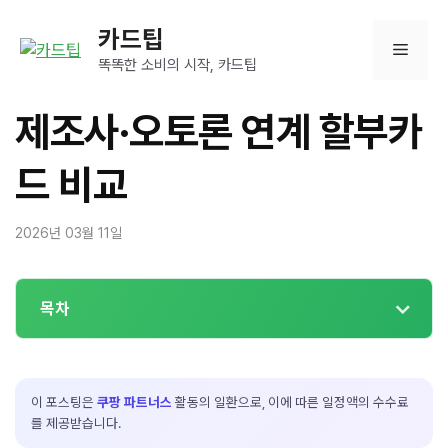
컨
카드팁
텐
메
츠
똑똑한 소비의 시작, 카드팁
로
뉴
건
제조사·오토론 연계 할부카
너
뛰
드 비교
기
2026년 03월 11일
목차
이 포스팅은
쿠팡 파트너스
활동의 일환으로, 이에 따른 일정액의 수수료
를 제공받습니다.