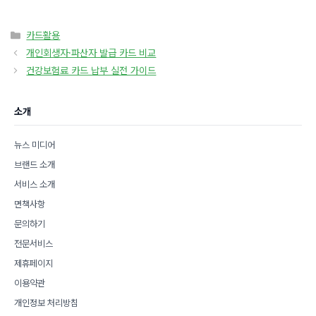
카
카드활용
테
개인회생자·파산자 발급 카드 비교
고
건강보험료 카드 납부 실전 가이드
리
소개
뉴스 미디어
브랜드 소개
서비스 소개
면책사항
문의하기
전문서비스
제휴페이지
이용약관
개인정보 처리방침