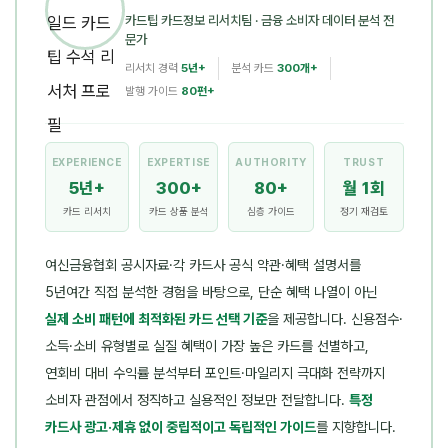
카드팁 카드정보 리서치팀
· 금융 소비자 데이터 분석 전
문가
리서치 경력
5년+
분석 카드
300개+
발행 가이드
80편+
EXPERIENCE
EXPERTISE
AUTHORITY
TRUST
5년+
300+
80+
월 1회
카드 리서치
카드 상품 분석
심층 가이드
정기 재검토
여신금융협회 공시자료·각 카드사 공식 약관·혜택 설명서를
5년여간 직접 분석한 경험을 바탕으로, 단순 혜택 나열이 아닌
실제 소비 패턴에 최적화된 카드 선택 기준
을 제공합니다. 신용점수·
소득·소비 유형별로 실질 혜택이 가장 높은 카드를 선별하고,
연회비 대비 수익률 분석부터 포인트·마일리지 극대화 전략까지
소비자 관점에서 정직하고 실용적인 정보만 전달합니다.
특정
카드사 광고·제휴 없이 중립적이고 독립적인 가이드
를 지향합니다.