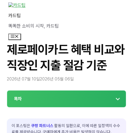
컨
텐
카드팁
츠
로
똑똑한 소비의 시작, 카드팁
건
너
메
뛰
뉴
기
제로페이카드 혜택 비교와
직장인 지출 절감 기준
2026년 07월 10일
2026년 05월 06일
목차
이 포스팅은
쿠팡 파트너스
활동의 일환으로, 이에 따른 일정액의 수수
료를 제공받습니다. 구매자에게 추가 비용은 발생하지 않습니다.