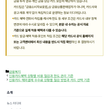
금융 투자 권유·개인 금융 상담·카드 모집에 해당하지 않습니다.
카드팁은 「금융소비자보호법」상 금융상품판매업자가 아니며, 카드사와
광고·제휴 계약 없이 독립적으로 운영하는 정보 미디어입니다.
카드 혜택·연회비·적립률·캐시백·한도 등 세부 조건은 카드사 내부 정책
변경에 따라 수시로 달라질 수 있으며,
본문 내 수치는 공시 자료
기준으로 실제 적용 혜택과 다를 수 있습니다.
카드 발급·혜택 적용·포인트 적립 조건은
해당 카드사 공식 홈페이지
또는 고객센터에서 최신 내용을 반드시 직접 확인
하신 후 결정하시기
바랍니다.
카
금융복지
테
신용카드혜택 상황별 비용 절감과 한도 관리 기준
고
신용카드 해외결제 수수료 상황별 절감 방법과 카드 선택 기준
리
소개
뉴스 미디어