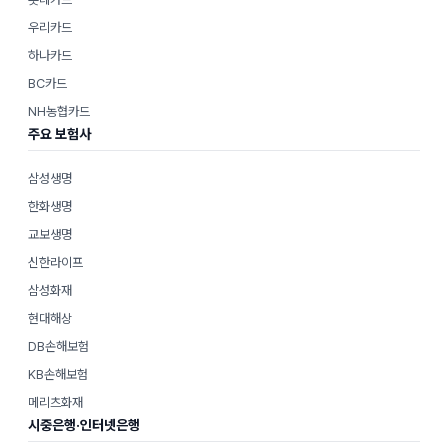
우리카드
하나카드
BC카드
NH농협카드
주요 보험사
삼성생명
한화생명
교보생명
신한라이프
삼성화재
현대해상
DB손해보험
KB손해보험
메리츠화재
시중은행·인터넷은행