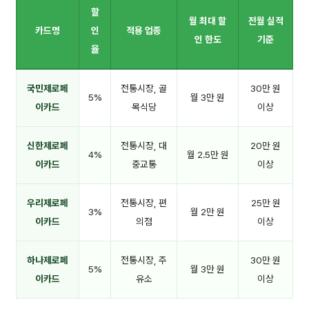
할
월 최대 할
전월 실적
카드명
인
적용 업종
인 한도
기준
율
국민제로페
전통시장, 골
30만 원
5%
월 3만 원
이카드
목식당
이상
신한제로페
전통시장, 대
20만 원
4%
월 2.5만 원
이카드
중교통
이상
우리제로페
전통시장, 편
25만 원
3%
월 2만 원
이카드
의점
이상
하나제로페
전통시장, 주
30만 원
5%
월 3만 원
이카드
유소
이상