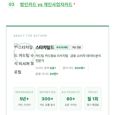
법인카드 vs 개인사업자카드
ABOUT THE AUTHOR
스타차일드
수석 리서처
카드 전문
카드팁 카드정보 리서치팀
· 금융 소비자 데이터 분석
전문가
리서치 경력
5년+
분석 카드
300개+
발행 가이드
80편+
EXPERIENCE
EXPERTISE
AUTHORITY
TRUST
5년+
300+
80+
월 1회
카드 리서치
카드 상품 분석
심층 가이드
정기 재검토