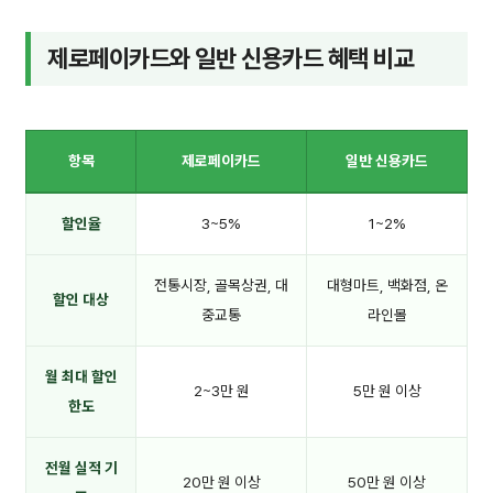
제로페이카드와 일반 신용카드 혜택 비교
항목
제로페이카드
일반 신용카드
할인율
3~5%
1~2%
전통시장, 골목상권, 대
대형마트, 백화점, 온
할인 대상
중교통
라인몰
월 최대 할인
2~3만 원
5만 원 이상
한도
전월 실적 기
20만 원 이상
50만 원 이상