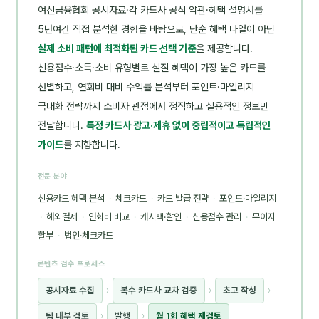
여신금융협회 공시자료·각 카드사 공식 약관·혜택 설명서를
5년여간 직접 분석한 경험을 바탕으로, 단순 혜택 나열이 아닌
실제 소비 패턴에 최적화된 카드 선택 기준
을 제공합니다.
신용점수·소득·소비 유형별로 실질 혜택이 가장 높은 카드를
선별하고, 연회비 대비 수익률 분석부터 포인트·마일리지
극대화 전략까지 소비자 관점에서 정직하고 실용적인 정보만
전달합니다.
특정 카드사 광고·제휴 없이 중립적이고 독립적인
가이드
를 지향합니다.
전문 분야
신용카드 혜택 분석
·
체크카드
·
카드 발급 전략
·
포인트·마일리지
·
해외결제
·
연회비 비교
·
캐시백·할인
·
신용점수 관리
·
무이자
할부
·
법인·체크카드
콘텐츠 검수 프로세스
공시자료 수집
›
복수 카드사 교차 검증
›
초고 작성
›
팀 내부 검토
›
발행
›
월 1회 혜택 재검토