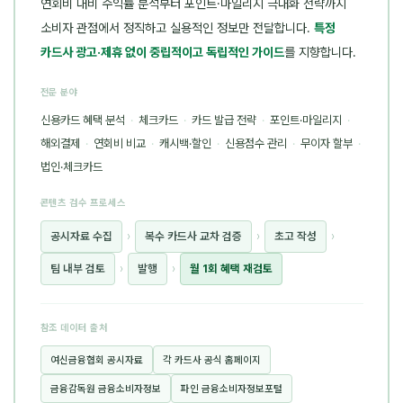
연회비 대비 수익률 분석부터 포인트·마일리지 극대화 전략까지
소비자 관점에서 정직하고 실용적인 정보만 전달합니다.
특정
카드사 광고·제휴 없이 중립적이고 독립적인 가이드
를 지향합니다.
전문 분야
신용카드 혜택 분석
·
체크카드
·
카드 발급 전략
·
포인트·마일리지
·
해외결제
·
연회비 비교
·
캐시백·할인
·
신용점수 관리
·
무이자 할부
·
법인·체크카드
콘텐츠 검수 프로세스
공시자료 수집
›
복수 카드사 교차 검증
›
초고 작성
›
팀 내부 검토
›
발행
›
월 1회 혜택 재검토
참조 데이터 출처
여신금융협회 공시자료
각 카드사 공식 홈페이지
금융감독원 금융소비자정보
파인 금융소비자정보포털