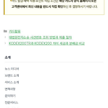
카드 발급·혜택 적용·포인트 적립 조건은
해당 카드사 공식 홈페이지 또는
고객센터에서 최신 내용을 반드시 직접 확인
하신 후 결정하시기 바랍니다.
카
카드활용
테
대법원전자소송 사건번호 조회 방법과 제출 절차
고
KODEX200TR과 KODEX200 차이 세금과 분배금 비교
리
소개
뉴스 미디어
브랜드 소개
서비스 소개
면책사항
문의하기
전문서비스