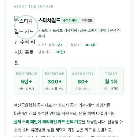
ABOUT THE AUTHOR
스타차일드
수석 리서처
카드 전문
카드팁 카드정보 리서치팀
· 금융 소비자 데이터 분석 전
문가
리서치 경력
5년+
분석 카드
300개+
발행 가이드
80편+
EXPERIENCE
EXPERTISE
AUTHORITY
TRUST
5년+
300+
80+
월 1회
카드 리서치
카드 상품 분석
심층 가이드
정기 재검토
여신금융협회 공시자료·각 카드사 공식 약관·혜택 설명서를
5년여간 직접 분석한 경험을 바탕으로, 단순 혜택 나열이 아닌
실제 소비 패턴에 최적화된 카드 선택 기준
을 제공합니다. 신용점수·
소득·소비 유형별로 실질 혜택이 가장 높은 카드를 선별하고,