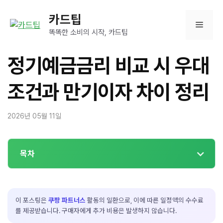
컨
카드팁
텐
메
츠
똑똑한 소비의 시작, 카드팁
로
뉴
건
정기예금금리 비교 시 우대
너
뛰
조건과 만기이자 차이 정리
기
2026년 05월 11일
목차
이 포스팅은
쿠팡 파트너스
활동의 일환으로, 이에 따른 일정액의 수수료
를 제공받습니다. 구매자에게 추가 비용은 발생하지 않습니다.