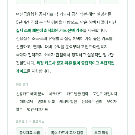
여신금융협회 공시자료·각 카드사 공식 약관·혜택 설명서를
5년여간 직접 분석한 경험을 바탕으로, 단순 혜택 나열이 아닌
실제 소비 패턴에 최적화된 카드 선택 기준
을 제공합니다.
신용점수·소득·소비 유형별로 실질 혜택이 가장 높은 카드를
선별하고, 연회비 대비 수익률 분석부터 포인트·마일리지
극대화 전략까지 소비자 관점에서 정직하고 실용적인 정보만
전달합니다.
특정 카드사 광고·제휴 없이 중립적이고 독립적인
가이드
를 지향합니다.
전문 분야
신용카드 혜택 분석
·
체크카드
·
카드 발급 전략
·
포인트·마일리지
·
해외결제
·
연회비 비교
·
캐시백·할인
·
신용점수 관리
·
무이자
할부
·
법인·체크카드
콘텐츠 검수 프로세스
공시자료 수집
›
복수 카드사 교차 검증
›
초고 작성
›