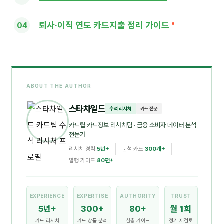
퇴사·이직 연도 카드지출 정리 가이드
ABOUT THE AUTHOR
스타차일드
수석 리서처
카드 전문
카드팁 카드정보 리서치팀
· 금융 소비자 데이터 분석
전문가
리서치 경력
5년+
분석 카드
300개+
발행 가이드
80편+
EXPERIENCE
EXPERTISE
AUTHORITY
TRUST
5년+
300+
80+
월 1회
카드 리서치
카드 상품 분석
심층 가이드
정기 재검토