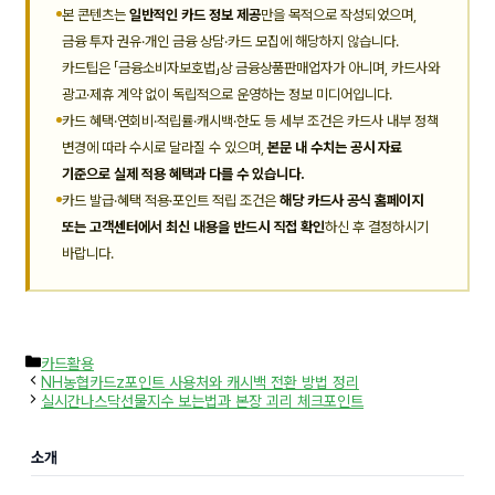
본 콘텐츠는
일반적인 카드 정보 제공
만을 목적으로 작성되었으며,
금융 투자 권유·개인 금융 상담·카드 모집에 해당하지 않습니다.
카드팁은 「금융소비자보호법」상 금융상품판매업자가 아니며, 카드사와
광고·제휴 계약 없이 독립적으로 운영하는 정보 미디어입니다.
카드 혜택·연회비·적립률·캐시백·한도 등 세부 조건은 카드사 내부 정책
변경에 따라 수시로 달라질 수 있으며,
본문 내 수치는 공시 자료
기준으로 실제 적용 혜택과 다를 수 있습니다.
카드 발급·혜택 적용·포인트 적립 조건은
해당 카드사 공식 홈페이지
또는 고객센터에서 최신 내용을 반드시 직접 확인
하신 후 결정하시기
바랍니다.
카
카드활용
테
NH농협카드z포인트 사용처와 캐시백 전환 방법 정리
고
실시간나스닥선물지수 보는법과 본장 괴리 체크포인트
리
소개