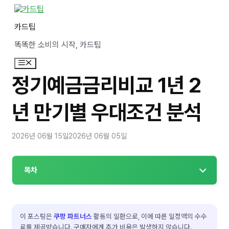
컨
텐
카드팁
츠
로
똑똑한 소비의 시작, 카드팁
건
너
메
뛰
뉴
기
정기예금금리비교 1년 2
년 만기별 우대조건 분석
2026년 06월 15일
2026년 06월 05일
목차
이 포스팅은
쿠팡 파트너스
활동의 일환으로, 이에 따른 일정액의 수수
료를 제공받습니다. 구매자에게 추가 비용은 발생하지 않습니다.