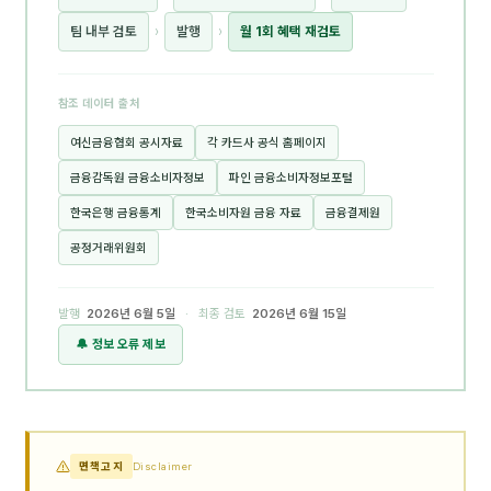
팀 내부 검토
›
발행
›
월 1회 혜택 재검토
참조 데이터 출처
여신금융협회 공시자료
각 카드사 공식 홈페이지
금융감독원 금융소비자정보
파인 금융소비자정보포털
한국은행 금융통계
한국소비자원 금융 자료
금융결제원
공정거래위원회
발행
2026년 6월 5일
· 최종 검토
2026년 6월 15일
🔔 정보 오류 제보
면책고지
Disclaimer