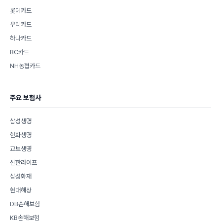
롯데카드
우리카드
하나카드
BC카드
NH농협카드
주요 보험사
삼성생명
한화생명
교보생명
신한라이프
삼성화재
현대해상
DB손해보험
KB손해보험