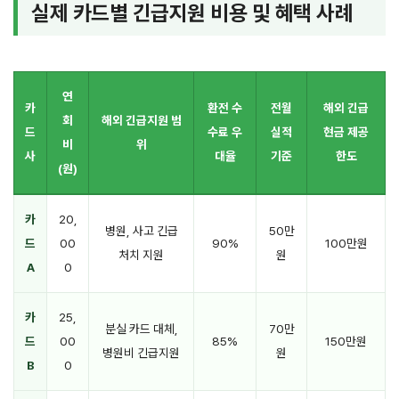
실제 카드별 긴급지원 비용 및 혜택 사례
연
카
환전 수
전월
해외 긴급
회
해외 긴급지원 범
드
수료 우
실적
현금 제공
비
위
사
대율
기준
한도
(원)
카
20,
병원, 사고 긴급
50만
드
00
90%
100만원
처치 지원
원
A
0
카
25,
분실 카드 대체,
70만
드
00
85%
150만원
병원비 긴급지원
원
B
0