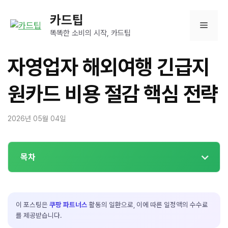
컨
카드팁
텐
메
츠
똑똑한 소비의 시작, 카드팁
로
뉴
건
자영업자 해외여행 긴급지
너
뛰
원카드 비용 절감 핵심 전략
기
2026년 05월 04일
목차
이 포스팅은
쿠팡 파트너스
활동의 일환으로, 이에 따른 일정액의 수수료
를 제공받습니다.