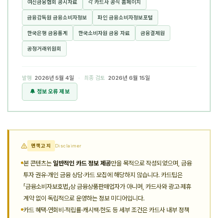
여신금융협회 공시자료
각 카드사 공식 홈페이지
금융감독원 금융소비자정보
파인 금융소비자정보포털
한국은행 금융통계
한국소비자원 금융 자료
금융결제원
공정거래위원회
발행
2026년 5월 4일
· 최종 검토
2026년 6월 15일
🔔 정보 오류 제보
면책고지
Disclaimer
본 콘텐츠는
일반적인 카드 정보 제공
만을 목적으로 작성되었으며, 금융
투자 권유·개인 금융 상담·카드 모집에 해당하지 않습니다. 카드팁은
「금융소비자보호법」상 금융상품판매업자가 아니며, 카드사와 광고·제휴
계약 없이 독립적으로 운영하는 정보 미디어입니다.
카드 혜택·연회비·적립률·캐시백·한도 등 세부 조건은 카드사 내부 정책