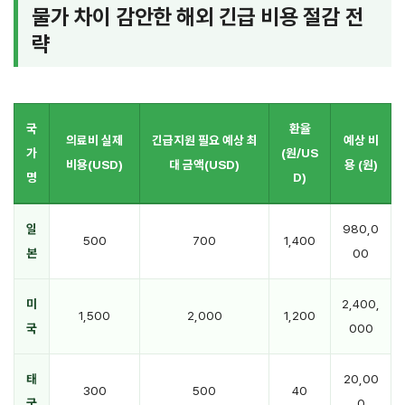
물가 차이 감안한 해외 긴급 비용 절감 전
략
국
환율
의료비 실제
긴급지원 필요 예상 최
예상 비
가
(원/US
비용(USD)
대 금액(USD)
용 (원)
명
D)
일
980,0
500
700
1,400
본
00
미
2,400,
1,500
2,000
1,200
국
000
태
20,00
300
500
40
국
0