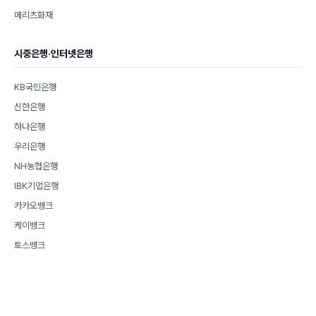
메리츠화재
시중은행·인터넷은행
KB국민은행
신한은행
하나은행
우리은행
NH농협은행
IBK기업은행
카카오뱅크
케이뱅크
토스뱅크