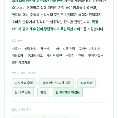
실제 소비 패턴에 최적화된 카드 선택 기준
을 제공합니다. 신용점수·
소득·소비 유형별로 실질 혜택이 가장 높은 카드를 선별하고,
연회비 대비 수익률 분석부터 포인트·마일리지 극대화 전략까지
소비자 관점에서 정직하고 실용적인 정보만 전달합니다.
특정
카드사 광고·제휴 없이 중립적이고 독립적인 가이드
를 지향합니다.
전문 분야
신용카드 혜택 분석
·
체크카드
·
카드 발급 전략
·
포인트·마일리지
·
해외결제
·
연회비 비교
·
캐시백·할인
·
신용점수 관리
·
무이자 할부
·
법인·체크카드
콘텐츠 검수 프로세스
공시자료 수집
›
복수 카드사 교차 검증
›
초고 작성
›
팀 내부 검토
›
발행
›
월 1회 혜택 재검토
참조 데이터 출처