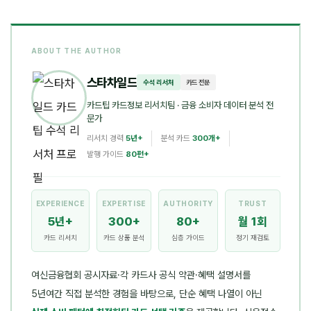
ABOUT THE AUTHOR
스타차일드
수석 리서처
카드 전문
카드팁 카드정보 리서치팀
· 금융 소비자 데이터 분석 전
문가
리서치 경력
5년+
분석 카드
300개+
발행 가이드
80편+
EXPERIENCE
EXPERTISE
AUTHORITY
TRUST
5년+
300+
80+
월 1회
카드 리서치
카드 상품 분석
심층 가이드
정기 재검토
여신금융협회 공시자료·각 카드사 공식 약관·혜택 설명서를
5년여간 직접 분석한 경험을 바탕으로, 단순 혜택 나열이 아닌