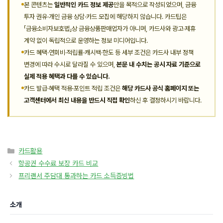
본 콘텐츠는
일반적인 카드 정보 제공
만을 목적으로 작성되었으며, 금융
투자 권유·개인 금융 상담·카드 모집에 해당하지 않습니다. 카드팁은
「금융소비자보호법」상 금융상품판매업자가 아니며, 카드사와 광고·제휴
계약 없이 독립적으로 운영하는 정보 미디어입니다.
카드 혜택·연회비·적립률·캐시백·한도 등 세부 조건은 카드사 내부 정책
변경에 따라 수시로 달라질 수 있으며,
본문 내 수치는 공시 자료 기준으로
실제 적용 혜택과 다를 수 있습니다.
카드 발급·혜택 적용·포인트 적립 조건은
해당 카드사 공식 홈페이지 또는
고객센터에서 최신 내용을 반드시 직접 확인
하신 후 결정하시기 바랍니다.
카
카드활용
테
항공권 수수료 보장 카드 비교
고
프리랜서 주담대 통과하는 카드 소득증빙법
리
소개