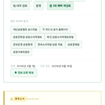
팀 내부 검토
›
발행
›
월 1회 혜택 재검토
참조 데이터 출처
여신금융협회 공시자료
각 카드사 공식 홈페이지
금융감독원 금융소비자정보
파인 금융소비자정보포털
한국은행 금융통계
한국소비자원 금융 자료
금융결제원
공정거래위원회
발행
2026년 4월 1일
· 최종 검토
2026년 6월 16일
🔔 정보 오류 제보
면책고지
Disclaimer