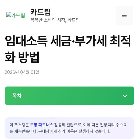
컨
카드팁
텐
메
츠
똑똑한 소비의 시작, 카드팁
로
뉴
건
임대소득 세금·부가세 최적
너
뛰
화 방법
기
2026년 04월 01일
목차
이 포스팅은
쿠팡 파트너스
활동의 일환으로, 이에 따른 일정액의 수수료
를 제공받습니다. 구매자에게 추가 비용은 발생하지 않습니다.