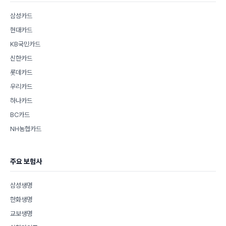
삼성카드
현대카드
KB국민카드
신한카드
롯데카드
우리카드
하나카드
BC카드
NH농협카드
주요 보험사
삼성생명
한화생명
교보생명