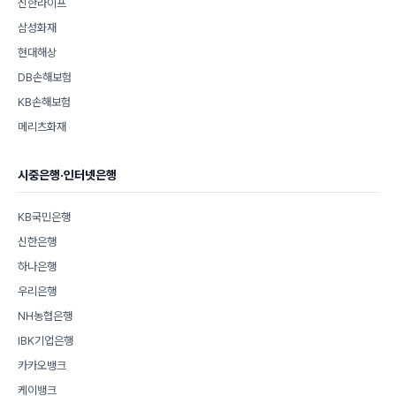
신한라이프
삼성화재
현대해상
DB손해보험
KB손해보험
메리츠화재
시중은행·인터넷은행
KB국민은행
신한은행
하나은행
우리은행
NH농협은행
IBK기업은행
카카오뱅크
케이뱅크