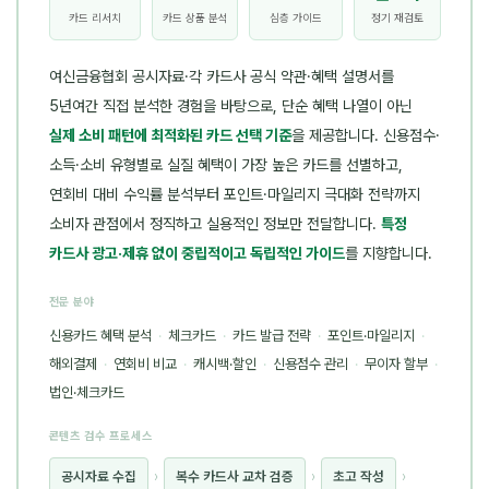
카드 리서치
카드 상품 분석
심층 가이드
정기 재검토
여신금융협회 공시자료·각 카드사 공식 약관·혜택 설명서를
5년여간 직접 분석한 경험을 바탕으로, 단순 혜택 나열이 아닌
실제 소비 패턴에 최적화된 카드 선택 기준
을 제공합니다. 신용점수·
소득·소비 유형별로 실질 혜택이 가장 높은 카드를 선별하고,
연회비 대비 수익률 분석부터 포인트·마일리지 극대화 전략까지
소비자 관점에서 정직하고 실용적인 정보만 전달합니다.
특정
카드사 광고·제휴 없이 중립적이고 독립적인 가이드
를 지향합니다.
전문 분야
신용카드 혜택 분석
·
체크카드
·
카드 발급 전략
·
포인트·마일리지
·
해외결제
·
연회비 비교
·
캐시백·할인
·
신용점수 관리
·
무이자 할부
·
법인·체크카드
콘텐츠 검수 프로세스
공시자료 수집
›
복수 카드사 교차 검증
›
초고 작성
›