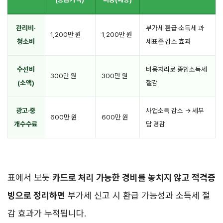
관리비·
부가세 환급·소득세 과
1,200만 원
1,200만 원
청소비
세표준 감소 효과
수선비
비용처리로 종합소득세
300만 원
300만 원
(소액)
절감
광고·중
사업소득 감소 → 세부
600만 원
600만 원
개수수료
담 경감
표에서 보듯
카드로 처리 가능한 경비를 놓치지 않고 적격증
빙으로 정리하면
부가세 신고 시 환급 가능성과 소득세 절
감 효과가 누적됩니다.