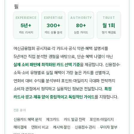
EXPERIENCE
EXPERTISE
AUTHORITY
TRUST
5년+
300+
80+
월 1회
카드 리서치
카드 상품 분석
심층 가이드
정기 재검토
여신금융협회 공시자료·각 카드사 공식 약관·혜택 설명서를
5년여간 직접 분석한 경험을 바탕으로, 단순 혜택 나열이 아닌
실제 소비 패턴에 최적화된 카드 선택 기준
을 제공합니다. 신용점수·
소득·소비 유형별로 실질 혜택이 가장 높은 카드를 선별하고,
연회비 대비 수익률 분석부터 포인트·마일리지 극대화 전략까지
소비자 관점에서 정직하고 실용적인 정보만 전달합니다.
특정
카드사 광고·제휴 없이 중립적이고 독립적인 가이드
를 지향합니다.
전문 분야
신용카드 혜택 분석
·
체크카드
·
카드 발급 전략
·
포인트·마일리지
·
해외결제
·
연회비 비교
·
캐시백·할인
·
신용점수 관리
·
무이자 할부
·