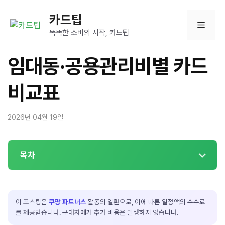
컨
카드팁
텐
메
츠
똑똑한 소비의 시작, 카드팁
로
뉴
건
임대동·공용관리비별 카드
너
뛰
비교표
기
2026년 04월 19일
목차
이 포스팅은
쿠팡 파트너스
활동의 일환으로, 이에 따른 일정액의 수수료
를 제공받습니다. 구매자에게 추가 비용은 발생하지 않습니다.