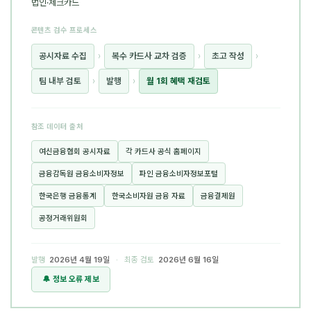
법인·체크카드
콘텐츠 검수 프로세스
공시자료 수집
›
복수 카드사 교차 검증
›
초고 작성
›
팀 내부 검토
›
발행
›
월 1회 혜택 재검토
참조 데이터 출처
여신금융협회 공시자료
각 카드사 공식 홈페이지
금융감독원 금융소비자정보
파인 금융소비자정보포털
한국은행 금융통계
한국소비자원 금융 자료
금융결제원
공정거래위원회
발행
2026년 4월 19일
· 최종 검토
2026년 6월 16일
🔔 정보 오류 제보