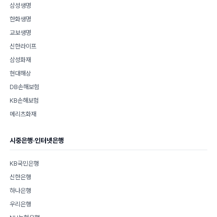
삼성생명
한화생명
교보생명
신한라이프
삼성화재
현대해상
DB손해보험
KB손해보험
메리츠화재
시중은행·인터넷은행
KB국민은행
신한은행
하나은행
우리은행