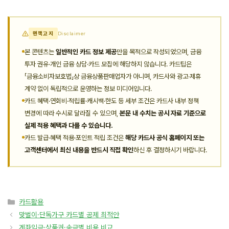
면책고지
Disclaimer
본 콘텐츠는
일반적인 카드 정보 제공
만을 목적으로 작성되었으며, 금융
투자 권유·개인 금융 상담·카드 모집에 해당하지 않습니다. 카드팁은
「금융소비자보호법」상 금융상품판매업자가 아니며, 카드사와 광고·제휴
계약 없이 독립적으로 운영하는 정보 미디어입니다.
카드 혜택·연회비·적립률·캐시백·한도 등 세부 조건은 카드사 내부 정책
변경에 따라 수시로 달라질 수 있으며,
본문 내 수치는 공시 자료 기준으로
실제 적용 혜택과 다를 수 있습니다.
카드 발급·혜택 적용·포인트 적립 조건은
해당 카드사 공식 홈페이지 또는
고객센터에서 최신 내용을 반드시 직접 확인
하신 후 결정하시기 바랍니다.
카
카드활용
테
맞벌이·단독가구 카드별 공제 최적안
고
계좌입금·상품권·송금별 비용 비교