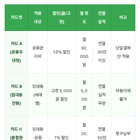
적용
할인(율/고
월 한
전월
카드명
비고
대상
정)
도
실적
월
카드 A
전월
공용관
30,
단말결제
(공용우
1.5% 할인
30만
리비
000
만 적용
대형)
이상
원
월
카드 B
임대동
전월
고정 5,000
5,0
자동이체
(임대동
(세대
실적
원 할인
00
불가
전용)
별)
무관
원
월
카드 C
임대동
전월
20,
청구납부
(통합관
·공용
1% 할인
50만