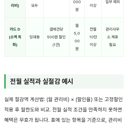
000
일부 제외
리비)
모두
이상
원
월
카드 D
결제건당
전월
관리사무
5,0
(소액 특
임대동
500원 할인
10만
소 제휴
00
화)
(1건)
이상
필요
원
전월 실적과 실절감 예시
실제 절감액 계산법: (월 관리비) × (할인율) 또는 고정할인
적용 후 월한도와 비교. 전월 실적 조건을 만족하지 못하면
혜택은 무효가 됩니다. 표에 있는 항목을 기준으로, 관리비