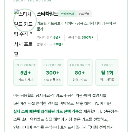
ABOUT THE AUTHOR
스타차일드
수석 리서처
카드 전문
카드팁 카드정보 리서치팀
· 금융 소비자 데이터 분석 전
문가
리서치 경력
5년+
분석 카드
300개+
발행 가이드
80편+
EXPERIENCE
EXPERTISE
AUTHORITY
TRUST
5년+
300+
80+
월 1회
카드 리서치
카드 상품 분석
심층 가이드
정기 재검토
여신금융협회 공시자료·각 카드사 공식 약관·혜택 설명서를
5년여간 직접 분석한 경험을 바탕으로, 단순 혜택 나열이 아닌
실제 소비 패턴에 최적화된 카드 선택 기준
을 제공합니다. 신용점수·
소득·소비 유형별로 실질 혜택이 가장 높은 카드를 선별하고,
연회비 대비 수익률 분석부터 포인트·마일리지 극대화 전략까지