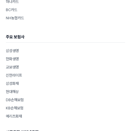
하나카드
BC카드
NH농협카드
주요 보험사
삼성생명
한화생명
교보생명
신한라이프
삼성화재
현대해상
DB손해보험
KB손해보험
메리츠화재