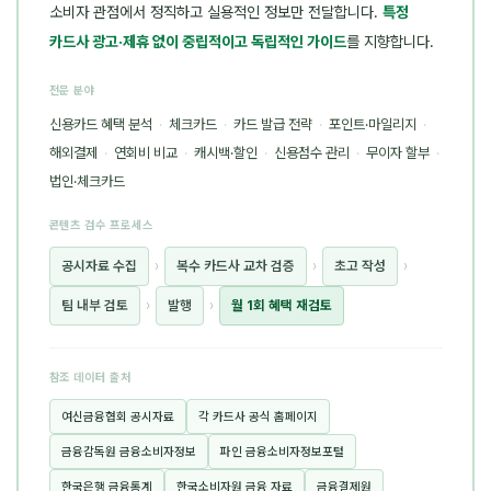
소비자 관점에서 정직하고 실용적인 정보만 전달합니다.
특정
카드사 광고·제휴 없이 중립적이고 독립적인 가이드
를 지향합니다.
전문 분야
신용카드 혜택 분석
·
체크카드
·
카드 발급 전략
·
포인트·마일리지
·
해외결제
·
연회비 비교
·
캐시백·할인
·
신용점수 관리
·
무이자 할부
·
법인·체크카드
콘텐츠 검수 프로세스
공시자료 수집
›
복수 카드사 교차 검증
›
초고 작성
›
팀 내부 검토
›
발행
›
월 1회 혜택 재검토
참조 데이터 출처
여신금융협회 공시자료
각 카드사 공식 홈페이지
금융감독원 금융소비자정보
파인 금융소비자정보포털
한국은행 금융통계
한국소비자원 금융 자료
금융결제원