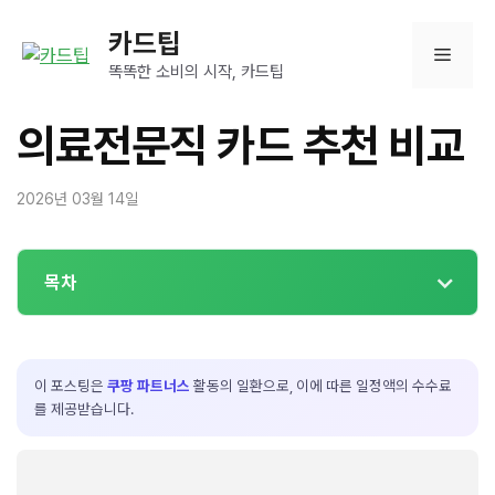
컨
카드팁
텐
메
츠
똑똑한 소비의 시작, 카드팁
로
뉴
건
의료전문직 카드 추천 비교
너
뛰
2026년 03월 14일
기
목차
이 포스팅은
쿠팡 파트너스
활동의 일환으로, 이에 따른 일정액의 수수료
를 제공받습니다.