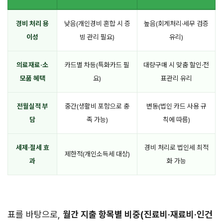
경비 처리 용
낮음(개인경비 혼합 시 증
높음(회계처리·세무 검증
이성
빙 관리 필요)
유리)
의료재료·소
카드별 차등(특화카드 필
대량구매 시 맞춤 할인·전
모품 혜택
요)
표관리 유리
전월실적 부
중간(생활비 포함으로 충
변동(법인 카드 사용 규
담
족 가능)
칙에 따름)
세제·절세 효
경비 처리로 법인세 최적
제한적(개인소득세 대상)
과
화 가능
표를 바탕으로,
월간 지출 항목별 비중(진료비·재료비·인건