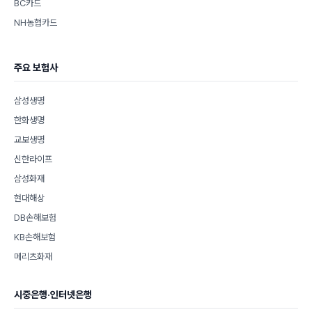
BC카드
NH농협카드
주요 보험사
삼성생명
한화생명
교보생명
신한라이프
삼성화재
현대해상
DB손해보험
KB손해보험
메리츠화재
시중은행·인터넷은행