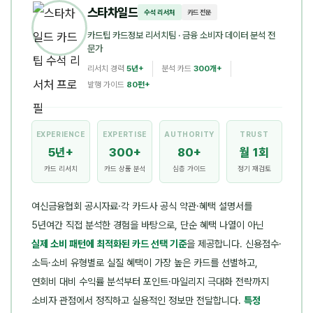
스타차일드
수석 리서처
카드 전문
카드팁 카드정보 리서치팀
· 금융 소비자 데이터 분석 전
문가
리서치 경력
5년+
분석 카드
300개+
발행 가이드
80편+
EXPERIENCE
EXPERTISE
AUTHORITY
TRUST
5년+
300+
80+
월 1회
카드 리서치
카드 상품 분석
심층 가이드
정기 재검토
여신금융협회 공시자료·각 카드사 공식 약관·혜택 설명서를
5년여간 직접 분석한 경험을 바탕으로, 단순 혜택 나열이 아닌
실제 소비 패턴에 최적화된 카드 선택 기준
을 제공합니다. 신용점수·
소득·소비 유형별로 실질 혜택이 가장 높은 카드를 선별하고,
연회비 대비 수익률 분석부터 포인트·마일리지 극대화 전략까지
소비자 관점에서 정직하고 실용적인 정보만 전달합니다.
특정