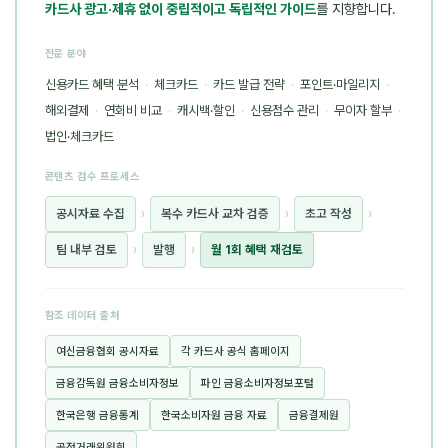
카드사 광고·제휴 없이 중립적이고 독립적인 가이드
를 지향합니다.
전문 분야
신용카드 혜택 분석
·
체크카드
·
카드 발급 전략
·
포인트·마일리지
·
해외결제
·
연회비 비교
·
캐시백·할인
·
신용점수 관리
·
무이자 할부
·
법인·체크카드
콘텐츠 검수 프로세스
공시자료 수집
›
복수 카드사 교차 검증
›
초고 작성
›
팀 내부 검토
›
발행
›
월 1회 혜택 재검토
참조 데이터 출처
여신금융협회 공시자료
각 카드사 공식 홈페이지
금융감독원 금융소비자정보
파인 금융소비자정보포털
한국은행 금융통계
한국소비자원 금융 자료
금융결제원
공정거래위원회