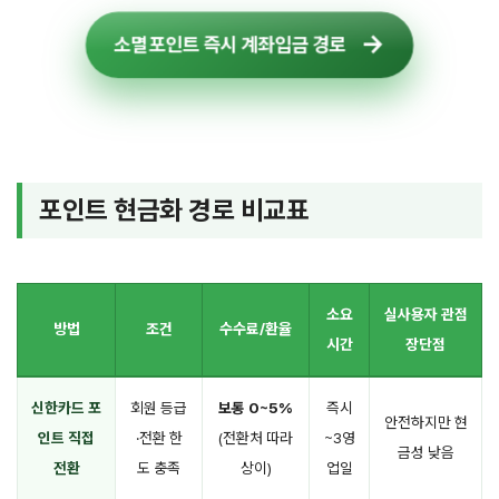
소멸포인트 즉시 계좌입금 경로
포인트 현금화 경로 비교표
소요
실사용자 관점
방법
조건
수수료/환율
시간
장단점
신한카드 포
회원 등급
보통 0~5%
즉시
안전하지만 현
인트 직접
·전환 한
(전환처 따라
~3영
금성 낮음
전환
도 충족
상이)
업일