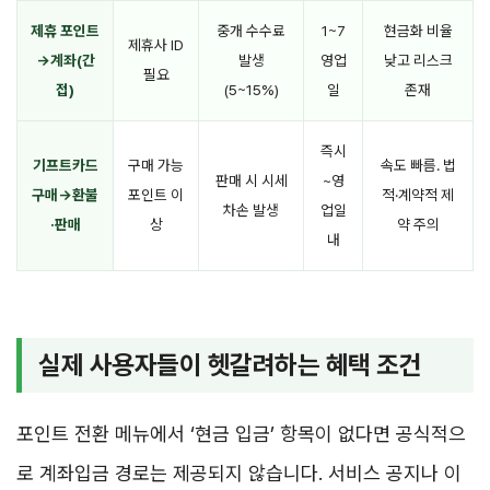
제휴 포인트
중개 수수료
1~7
현금화 비율
제휴사 ID
→계좌(간
발생
영업
낮고 리스크
필요
접)
(5~15%)
일
존재
즉시
기프트카드
구매 가능
속도 빠름. 법
판매 시 시세
~영
구매→환불
포인트 이
적·계약적 제
차손 발생
업일
·판매
상
약 주의
내
실제 사용자들이 헷갈려하는 혜택 조건
포인트 전환 메뉴에서 ‘현금 입금’ 항목이 없다면 공식적으
로 계좌입금 경로는 제공되지 않습니다. 서비스 공지나 이