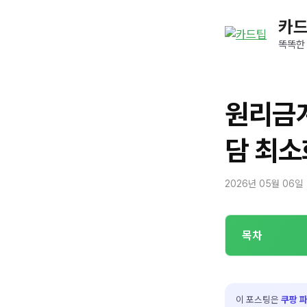
컨
카
텐
츠
똑똑한
로
건
너
원리금계
뛰
기
담 최소
2026년 05월 06일
목차
이 포스팅은
쿠팡 