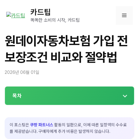
컨
카드팁
텐
메
츠
똑똑한 소비의 시작, 카드팁
로
뉴
건
원데이자동차보험 가입 전
너
뛰
보장조건 비교와 절약법
기
2026년 06월 01일
목차
이 포스팅은
쿠팡 파트너스
활동의 일환으로, 이에 따른 일정액의 수수료
를 제공받습니다. 구매자에게 추가 비용은 발생하지 않습니다.