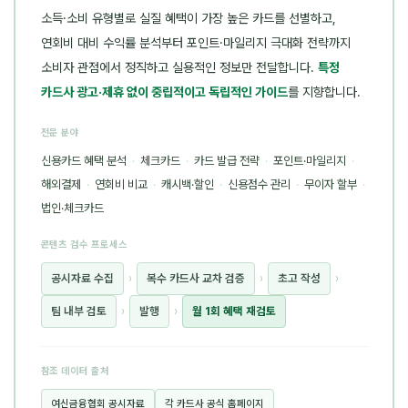
소득·소비 유형별로 실질 혜택이 가장 높은 카드를 선별하고,
연회비 대비 수익률 분석부터 포인트·마일리지 극대화 전략까지
소비자 관점에서 정직하고 실용적인 정보만 전달합니다.
특정
카드사 광고·제휴 없이 중립적이고 독립적인 가이드
를 지향합니다.
전문 분야
신용카드 혜택 분석
·
체크카드
·
카드 발급 전략
·
포인트·마일리지
·
해외결제
·
연회비 비교
·
캐시백·할인
·
신용점수 관리
·
무이자 할부
·
법인·체크카드
콘텐츠 검수 프로세스
공시자료 수집
›
복수 카드사 교차 검증
›
초고 작성
›
팀 내부 검토
›
발행
›
월 1회 혜택 재검토
참조 데이터 출처
여신금융협회 공시자료
각 카드사 공식 홈페이지