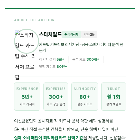
ABOUT THE AUTHOR
스타차일드
수석 리서처
카드 전문
카드팁 카드정보 리서치팀
· 금융 소비자 데이터 분석 전
문가
리서치 경력
5년+
분석 카드
300개+
발행 가이드
80편+
EXPERIENCE
EXPERTISE
AUTHORITY
TRUST
5년+
300+
80+
월 1회
카드 리서치
카드 상품 분석
심층 가이드
정기 재검토
여신금융협회 공시자료·각 카드사 공식 약관·혜택 설명서를
5년여간 직접 분석한 경험을 바탕으로, 단순 혜택 나열이 아닌
실제 소비 패턴에 최적화된 카드 선택 기준
을 제공합니다. 신용점수·