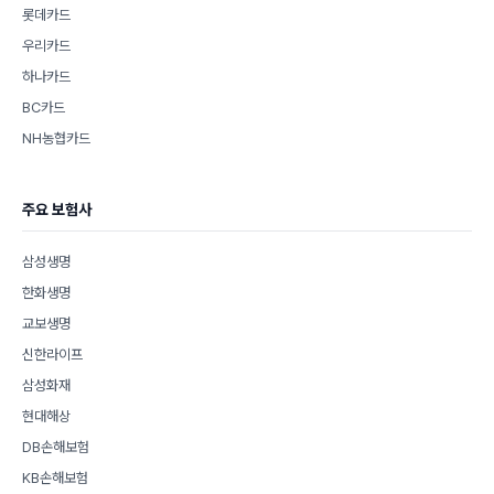
롯데카드
우리카드
하나카드
BC카드
NH농협카드
주요 보험사
삼성생명
한화생명
교보생명
신한라이프
삼성화재
현대해상
DB손해보험
KB손해보험