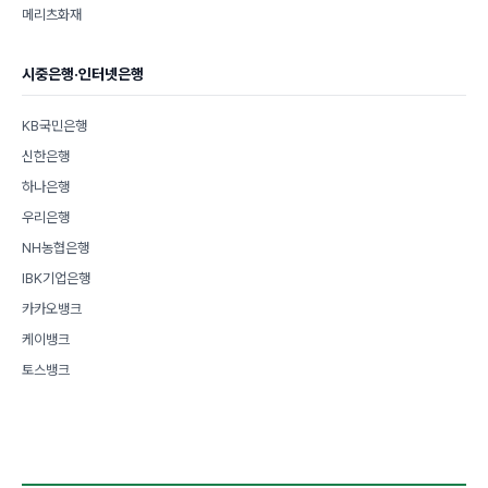
메리츠화재
시중은행·인터넷은행
KB국민은행
신한은행
하나은행
우리은행
NH농협은행
IBK기업은행
카카오뱅크
케이뱅크
토스뱅크