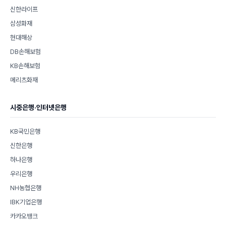
신한라이프
삼성화재
현대해상
DB손해보험
KB손해보험
메리츠화재
시중은행·인터넷은행
KB국민은행
신한은행
하나은행
우리은행
NH농협은행
IBK기업은행
카카오뱅크