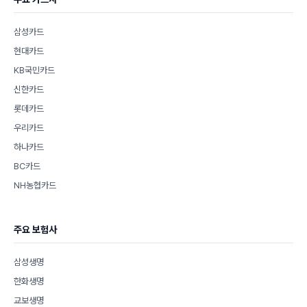
삼성카드
현대카드
KB국민카드
신한카드
롯데카드
우리카드
하나카드
BC카드
NH농협카드
주요 보험사
삼성생명
한화생명
교보생명