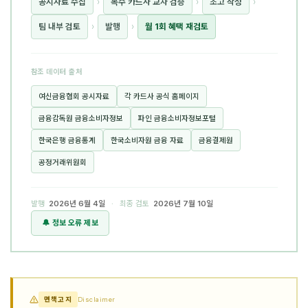
공시자료 수집
›
복수 카드사 교차 검증
›
초고 작성
›
팀 내부 검토
›
발행
›
월 1회 혜택 재검토
참조 데이터 출처
여신금융협회 공시자료
각 카드사 공식 홈페이지
금융감독원 금융소비자정보
파인 금융소비자정보포털
한국은행 금융통계
한국소비자원 금융 자료
금융결제원
공정거래위원회
발행
2026년 6월 4일
· 최종 검토
2026년 7월 10일
🔔 정보 오류 제보
면책고지
Disclaimer