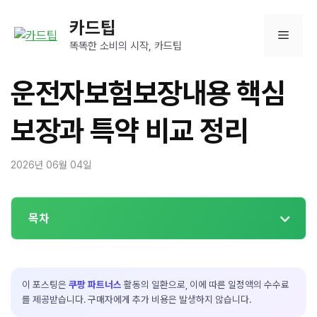
컨
카드팁
텐
메
츠
똑똑한 소비의 시작, 카드팁
로
뉴
건
운전자보험보장내용 핵심
너
뛰
보장과 특약 비교 정리
기
2026년 06월 04일
목차
이 포스팅은
쿠팡 파트너스
활동의 일환으로, 이에 따른 일정액의 수수료
를 제공받습니다. 구매자에게 추가 비용은 발생하지 않습니다.