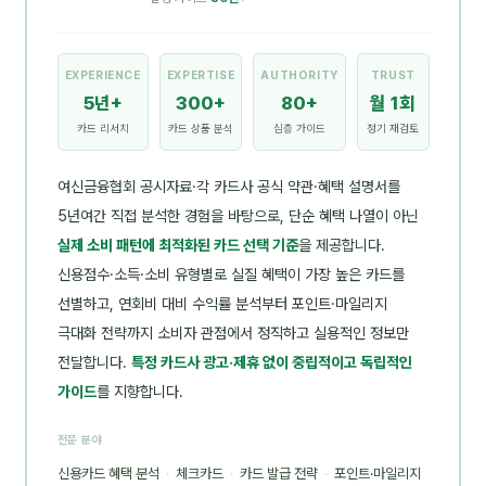
EXPERIENCE
EXPERTISE
AUTHORITY
TRUST
5년+
300+
80+
월 1회
카드 리서치
카드 상품 분석
심층 가이드
정기 재검토
여신금융협회 공시자료·각 카드사 공식 약관·혜택 설명서를
5년여간 직접 분석한 경험을 바탕으로, 단순 혜택 나열이 아닌
실제 소비 패턴에 최적화된 카드 선택 기준
을 제공합니다.
신용점수·소득·소비 유형별로 실질 혜택이 가장 높은 카드를
선별하고, 연회비 대비 수익률 분석부터 포인트·마일리지
극대화 전략까지 소비자 관점에서 정직하고 실용적인 정보만
전달합니다.
특정 카드사 광고·제휴 없이 중립적이고 독립적인
가이드
를 지향합니다.
전문 분야
신용카드 혜택 분석
·
체크카드
·
카드 발급 전략
·
포인트·마일리지