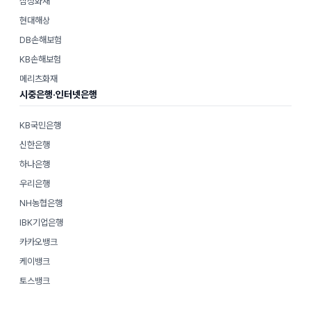
삼성화재
현대해상
DB손해보험
KB손해보험
메리츠화재
시중은행·인터넷은행
KB국민은행
신한은행
하나은행
우리은행
NH농협은행
IBK기업은행
카카오뱅크
케이뱅크
토스뱅크