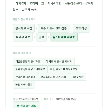
·
해외결제
·
연회비 비교
·
캐시백·할인
·
신용점수 관리
·
무이자
할부
·
법인·체크카드
콘텐츠 검수 프로세스
공시자료 수집
›
복수 카드사 교차 검증
›
초고 작성
›
팀 내부 검토
›
발행
›
월 1회 혜택 재검토
참조 데이터 출처
여신금융협회 공시자료
각 카드사 공식 홈페이지
금융감독원 금융소비자정보
파인 금융소비자정보포털
한국은행 금융통계
한국소비자원 금융 자료
금융결제원
공정거래위원회
발행
2026년 6월 5일
· 최종 검토
2026년 6월 15일
🔔 정보 오류 제보