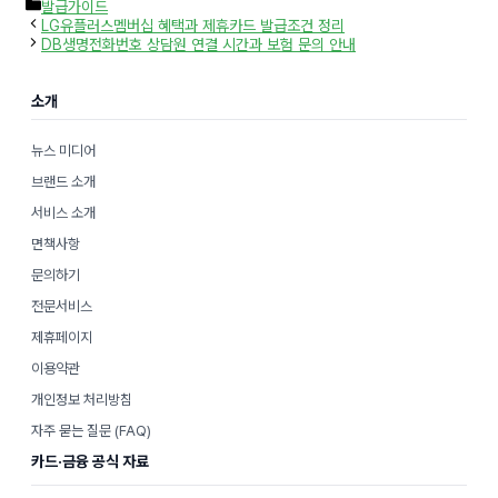
카
발급가이드
테
LG유플러스멤버십 혜택과 제휴카드 발급조건 정리
고
DB생명전화번호 상담원 연결 시간과 보험 문의 안내
리
소개
뉴스 미디어
브랜드 소개
서비스 소개
면책사항
문의하기
전문서비스
제휴페이지
이용약관
개인정보 처리방침
자주 묻는 질문 (FAQ)
카드·금융 공식 자료