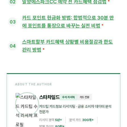
밀양에스파크CC 예약 전 카드혜택 점검법
카드 포인트 현금화 방법: 합법적으로 30분 만
에 포인트를 통장으로 바꾸는 실전 비법
스마트할부 카드혜택 상황별 비용절감과 한도
관리 방법
ABOUT THE AUTHOR
스타차일드
수석 리서처
카드 전문
카드팁 카드정보 리서치팀
· 금융 소비자 데이터 분석
전문가
리서치 경력
5년+
분석 카드
300개+
발행 가이드
80편+