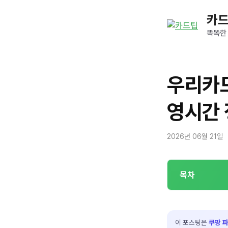
컨
카
텐
츠
똑똑한
로
건
너
우리카드
뛰
기
영시간
2026년 06월 21일
목차
이 포스팅은
쿠팡 