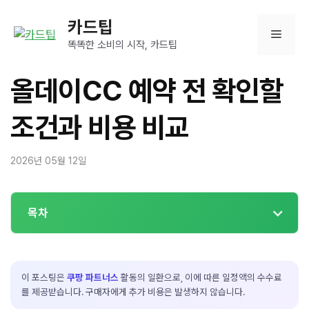
컨
카드팁
텐
메
츠
똑똑한 소비의 시작, 카드팁
로
뉴
건
올데이CC 예약 전 확인할
너
뛰
조건과 비용 비교
기
2026년 05월 12일
목차
이 포스팅은
쿠팡 파트너스
활동의 일환으로, 이에 따른 일정액의 수수료
를 제공받습니다. 구매자에게 추가 비용은 발생하지 않습니다.