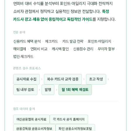
연회비 대비 수익률 분석부터 포인트·마일리지 극대화 전략까지
소비자 관점에서 정직하고 실용적인 정보만 전달합니다.
특정
카드사 광고·제휴 없이 중립적이고 독립적인 가이드
를 지향합니다.
전문 분야
신용카드 혜택 분석
·
체크카드
·
카드 발급 전략
·
포인트·마일리지
·
해외결제
·
연회비 비교
·
캐시백·할인
·
신용점수 관리
·
무이자 할부
·
법인·체크카드
콘텐츠 검수 프로세스
공시자료 수집
›
복수 카드사 교차 검증
›
초고 작성
›
팀 내부 검토
›
발행
›
월 1회 혜택 재검토
참조 데이터 출처
여신금융협회 공시자료
각 카드사 공식 홈페이지
금융감독원 금융소비자정보
파인 금융소비자정보포털