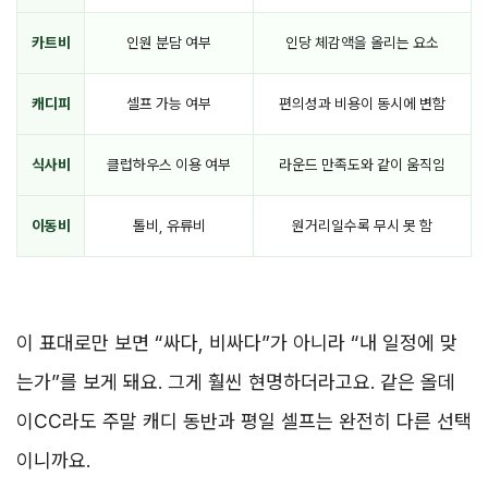
카트비
인원 분담 여부
인당 체감액을 올리는 요소
캐디피
셀프 가능 여부
편의성과 비용이 동시에 변함
식사비
클럽하우스 이용 여부
라운드 만족도와 같이 움직임
이동비
톨비, 유류비
원거리일수록 무시 못 함
이 표대로만 보면 “싸다, 비싸다”가 아니라 “내 일정에 맞
는가”를 보게 돼요. 그게 훨씬 현명하더라고요. 같은 올데
이CC라도 주말 캐디 동반과 평일 셀프는 완전히 다른 선택
이니까요.