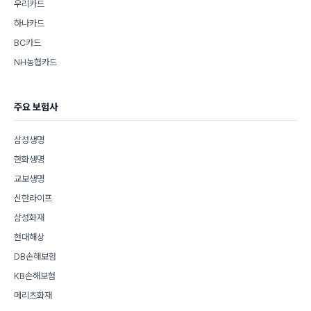
우리카드
하나카드
BC카드
NH농협카드
주요 보험사
삼성생명
한화생명
교보생명
신한라이프
삼성화재
현대해상
DB손해보험
KB손해보험
메리츠화재