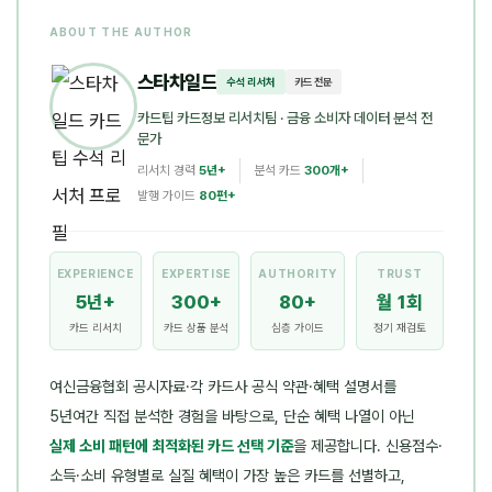
ABOUT THE AUTHOR
스타차일드
수석 리서처
카드 전문
카드팁 카드정보 리서치팀
· 금융 소비자 데이터 분석 전
문가
리서치 경력
5년+
분석 카드
300개+
발행 가이드
80편+
EXPERIENCE
EXPERTISE
AUTHORITY
TRUST
5년+
300+
80+
월 1회
카드 리서치
카드 상품 분석
심층 가이드
정기 재검토
여신금융협회 공시자료·각 카드사 공식 약관·혜택 설명서를
5년여간 직접 분석한 경험을 바탕으로, 단순 혜택 나열이 아닌
실제 소비 패턴에 최적화된 카드 선택 기준
을 제공합니다. 신용점수·
소득·소비 유형별로 실질 혜택이 가장 높은 카드를 선별하고,