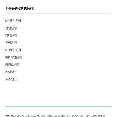
시중은행·인터넷은행
KB국민은행
신한은행
하나은행
우리은행
NH농협은행
IBK기업은행
카카오뱅크
케이뱅크
토스뱅크
카드팁
은 카드사 공식 자료 및 금융 데이터를 분석하여 신용카드·체크카드 관련 정보를